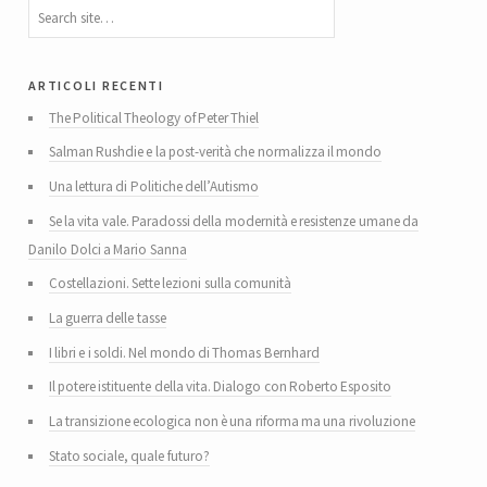
articoli recenti
The Political Theology of Peter Thiel
Salman Rushdie e la post-verità che normalizza il mondo
Una lettura di Politiche dell’Autismo
Se la vita vale. Paradossi della modernità e resistenze umane da
Danilo Dolci a Mario Sanna
Costellazioni. Sette lezioni sulla comunità
La guerra delle tasse
I libri e i soldi. Nel mondo di Thomas Bernhard
Il potere istituente della vita. Dialogo con Roberto Esposito
La transizione ecologica non è una riforma ma una rivoluzione
Stato sociale, quale futuro?