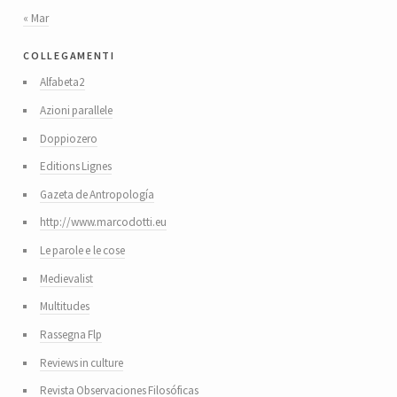
« Mar
collegamenti
Alfabeta2
Azioni parallele
Doppiozero
Editions Lignes
Gazeta de Antropología
http://www.marcodotti.eu
Le parole e le cose
Medievalist
Multitudes
Rassegna Flp
Reviews in culture
Revista Observaciones Filosóficas