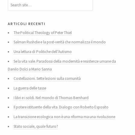
articoli recenti
The Political Theology of Peter Thiel
Salman Rushdie e la post-verità che normalizza il mondo
Una lettura di Politiche dell’Autismo
Se la vita vale. Paradossi della modernità e resistenze umane da
Danilo Dolci a Mario Sanna
Costellazioni. Sette lezioni sulla comunità
La guerra delle tasse
I libri e i soldi. Nel mondo di Thomas Bernhard
Il potere istituente della vita. Dialogo con Roberto Esposito
La transizione ecologica non è una riforma ma una rivoluzione
Stato sociale, quale futuro?