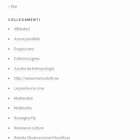
« Mar
collegamenti
Alfabeta2
Azioni parallele
Doppiozero
Editions Lignes
Gazeta de Antropología
http://www.marcodotti.eu
Le parole e le cose
Medievalist
Multitudes
Rassegna Flp
Reviews in culture
Revista Observaciones Filosóficas