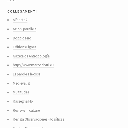
collegamenti
Alfabeta2
Azioni parallele
Doppiozero
Editions Lignes
Gazeta de Antropología
http://www.marcodotti.eu
Le parole e le cose
Medievalist
Multitudes
Rassegna Flp
Reviews in culture
Revista Observaciones Filosóficas