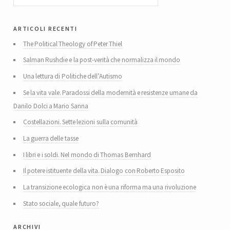
articoli recenti
The Political Theology of Peter Thiel
Salman Rushdie e la post-verità che normalizza il mondo
Una lettura di Politiche dell’Autismo
Se la vita vale. Paradossi della modernità e resistenze umane da
Danilo Dolci a Mario Sanna
Costellazioni. Sette lezioni sulla comunità
La guerra delle tasse
I libri e i soldi. Nel mondo di Thomas Bernhard
Il potere istituente della vita. Dialogo con Roberto Esposito
La transizione ecologica non è una riforma ma una rivoluzione
Stato sociale, quale futuro?
archivi