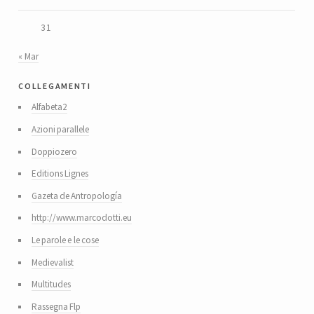
31
« Mar
collegamenti
Alfabeta2
Azioni parallele
Doppiozero
Editions Lignes
Gazeta de Antropología
http://www.marcodotti.eu
Le parole e le cose
Medievalist
Multitudes
Rassegna Flp