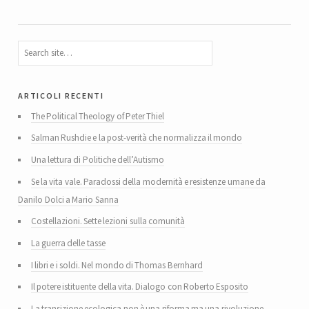
articoli recenti
The Political Theology of Peter Thiel
Salman Rushdie e la post-verità che normalizza il mondo
Una lettura di Politiche dell’Autismo
Se la vita vale. Paradossi della modernità e resistenze umane da
Danilo Dolci a Mario Sanna
Costellazioni. Sette lezioni sulla comunità
La guerra delle tasse
I libri e i soldi. Nel mondo di Thomas Bernhard
Il potere istituente della vita. Dialogo con Roberto Esposito
La transizione ecologica non è una riforma ma una rivoluzione