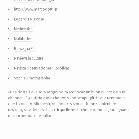
http://www.marcodotti.eu
Le parole e le cose
Medievalist
Multitudes
Rassegna Flp
Reviews in culture
Revista Observaciones Filosóficas
Sophie, Photographe
«Una rivista è viva solo se ogni volta scontenta un buon quinto dei suoi
abbonati. E giustizia vuole che non siano sempre gli stessi a rientrare in
questo quinto. Altrimenti, quando ci si sforza di non scontentare
nessuno, si cade nel sistema di quelle riviste che perdono o guadagnano
milioni per non dire nulla»