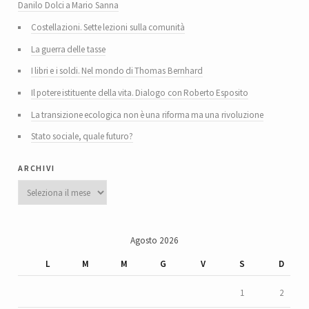
Danilo Dolci a Mario Sanna
Costellazioni. Sette lezioni sulla comunità
La guerra delle tasse
I libri e i soldi. Nel mondo di Thomas Bernhard
Il potere istituente della vita. Dialogo con Roberto Esposito
La transizione ecologica non è una riforma ma una rivoluzione
Stato sociale, quale futuro?
archivi
Archivi
Agosto 2026
L
M
M
G
V
S
D
1
2