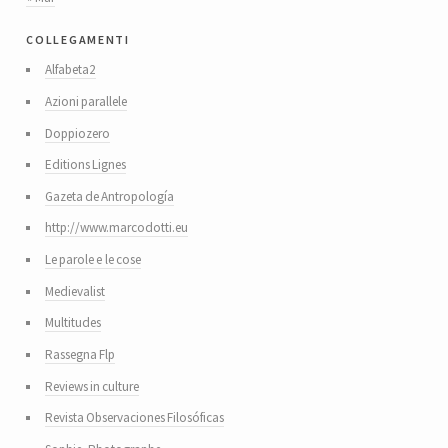
collegamenti
Alfabeta2
Azioni parallele
Doppiozero
Editions Lignes
Gazeta de Antropología
http://www.marcodotti.eu
Le parole e le cose
Medievalist
Multitudes
Rassegna Flp
Reviews in culture
Revista Observaciones Filosóficas