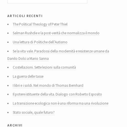
articoli recenti
The Political Theology of Peter Thiel
Salman Rushdie e la post-verità che normalizza il mondo
Una lettura di Politiche dell’Autismo
Se la vita vale. Paradossi della modernità e resistenze umane da
Danilo Dolci a Mario Sanna
Costellazioni. Sette lezioni sulla comunità
La guerra delle tasse
I libri e i soldi. Nel mondo di Thomas Bernhard
Il potere istituente della vita. Dialogo con Roberto Esposito
La transizione ecologica non è una riforma ma una rivoluzione
Stato sociale, quale futuro?
archivi