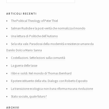
articoli recenti
The Political Theology of Peter Thiel
Salman Rushdie e la post-verità che normalizza il mondo
Una lettura di Politiche dell’Autismo
Se la vita vale. Paradossi della modernità e resistenze umane da
Danilo Dolci a Mario Sanna
Costellazioni. Sette lezioni sulla comunità
La guerra delle tasse
I libri e i soldi. Nel mondo di Thomas Bernhard
Il potere istituente della vita. Dialogo con Roberto Esposito
La transizione ecologica non è una riforma ma una rivoluzione
Stato sociale, quale futuro?
archivi