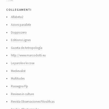
collegamenti
Alfabeta2
Azioni parallele
Doppiozero
Editions Lignes
Gazeta de Antropología
http://www.marcodotti.eu
Le parole e le cose
Medievalist
Multitudes
Rassegna Flp
Reviews in culture
Revista Observaciones Filosóficas