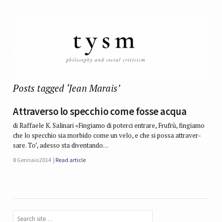
Posts tagged ‘Jean Marais’
Attraverso lo specchio come fosse acqua
di Raffaele K. Salinari «Fin­giamo di poterci entrare, Fru­frù, fin­giamo
che lo spec­chio sia mor­bido come un velo, e che si possa attra­ver­
sare. To’, adesso sta diven­tando…
8 Gennaio 2014
Read article