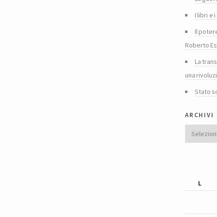
I libri 
Il poter
Roberto Es
La tran
una rivoluz
Stato s
archivi
Archivi
L