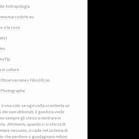
de Antropología
www.marcodotti.eu
le e le cose
list
des
na Flp
 in culture
 Observaciones Filosóficas
, Photographe
a è viva solo se ogni volta scontenta un
 dei suoi abbonati. E giustizia vuole
no sempre gli stessi a rientrare in
to. Altrimenti, quando ci si sforza di
ntare nessuno, si cade nel sistema di
iste che perdono o guadagnano milioni