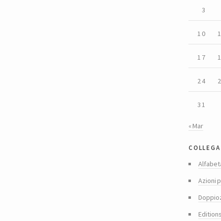
3
10
17
24
31
« Mar
collega
Alfabet
Azioni p
Doppio
Edition