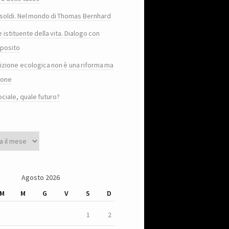
e i soldi. Nel mondo di Thomas Bernhard
e istituente della vita. Dialogo con
posito
sizione ecologica non è una riforma ma
ione
ociale, quale futuro?
Agosto 2026
M
M
G
V
S
D
1
2