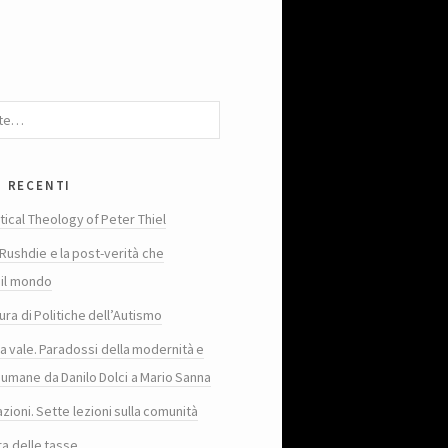
i recenti
tical Theology of Peter Thiel
Rushdie e la post-verità che
 il mondo
ura di Politiche dell’Autismo
ta vale. Paradossi della modernità e
 umane da Danilo Dolci a Mario Sanna
zioni. Sette lezioni sulla comunità
ra delle tasse