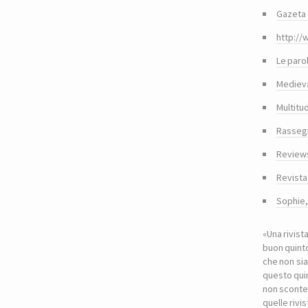
Gazeta 
http://
Le paro
Medieva
Multitu
Rasseg
Reviews
Revista
Sophie
«Una rivist
buon quinto
che non sia
questo quin
non sconte
quelle riv