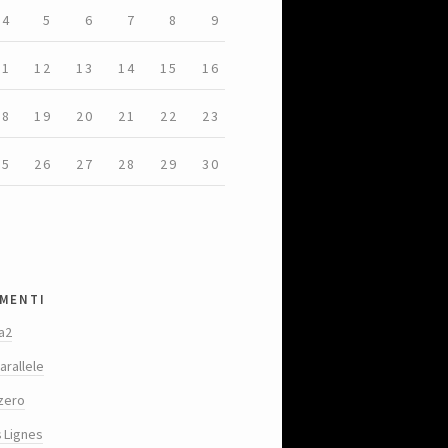
4
5
6
7
8
9
11
12
13
14
15
16
18
19
20
21
22
23
25
26
27
28
29
30
menti
a2
arallele
zero
s Lignes