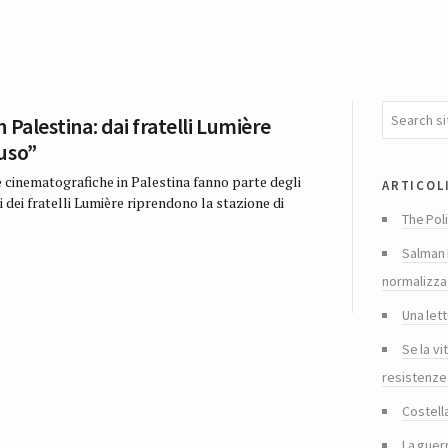
 Palestina: dai fratelli Lumière
uso”
cinematografiche in Palestina fanno parte degli
articol
 dei fratelli Lumière riprendono la stazione di
The Poli
Salman 
normalizza
Una lett
Se la vi
resistenze
Costella
La guer