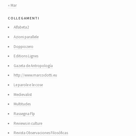
« Mar
collegamenti
Alfabeta2
Azioni parallele
Doppiozero
Editions Lignes
Gazeta de Antropología
http://www.marcodotti.eu
Le parole e le cose
Medievalist
Multitudes
Rassegna Flp
Reviews in culture
Revista Observaciones Filosóficas