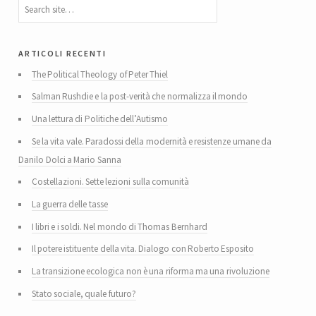
articoli recenti
The Political Theology of Peter Thiel
Salman Rushdie e la post-verità che normalizza il mondo
Una lettura di Politiche dell’Autismo
Se la vita vale. Paradossi della modernità e resistenze umane da
Danilo Dolci a Mario Sanna
Costellazioni. Sette lezioni sulla comunità
La guerra delle tasse
I libri e i soldi. Nel mondo di Thomas Bernhard
Il potere istituente della vita. Dialogo con Roberto Esposito
La transizione ecologica non è una riforma ma una rivoluzione
Stato sociale, quale futuro?