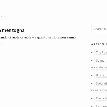
’
la menzogna
uando ci vuole ci vuole – a quanto sembra non sanno
i…
articol
The Poli
Salman 
normalizza
Una lett
Se la vi
resistenze
Costella
La guer