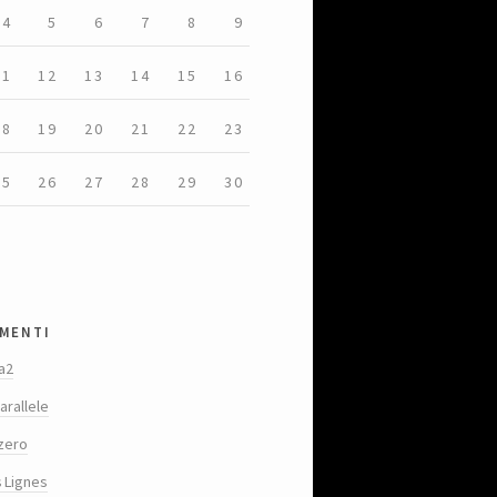
4
5
6
7
8
9
11
12
13
14
15
16
18
19
20
21
22
23
25
26
27
28
29
30
menti
a2
arallele
zero
s Lignes