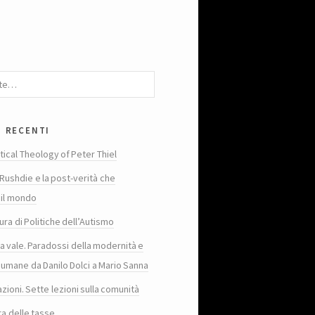
i recenti
tical Theology of Peter Thiel
Rushdie e la post-verità che
 il mondo
ura di Politiche dell’Autismo
ta vale. Paradossi della modernità e
 umane da Danilo Dolci a Mario Sanna
zioni. Sette lezioni sulla comunità
ra delle tasse