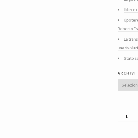
I libri 
Il poter
Roberto Es
La tran
una rivoluz
Stato s
archivi
Archivi
L