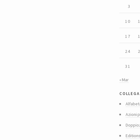
3
10
17
24
31
« Mar
collega
Alfabet
Azioni p
Doppio
Edition