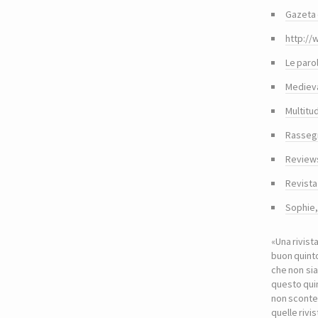
Gazeta 
http://
Le paro
Medieva
Multitu
Rasseg
Reviews
Revista
Sophie
«Una rivist
buon quinto
che non sia
questo quin
non sconte
quelle riv