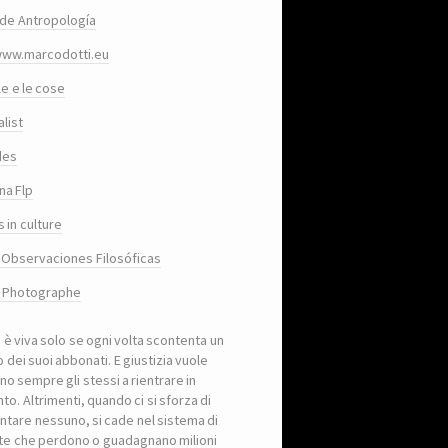
de Antropología
www.marcodotti.eu
le e le cose
list
des
na Flp
 in culture
 Observaciones Filosóficas
, Photographe
a è viva solo se ogni volta scontenta un
 dei suoi abbonati. E giustizia vuole
no sempre gli stessi a rientrare in
to. Altrimenti, quando ci si sforza di
ntare nessuno, si cade nel sistema di
iste che perdono o guadagnano milioni