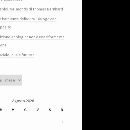
e i soldi. Nel mondo di Thomas Bernhard
e istituente della vita. Dialogo con
posito
sizione ecologica non è una riforma ma
ione
ociale, quale futuro?
Agosto 2026
M
M
G
V
S
D
1
2