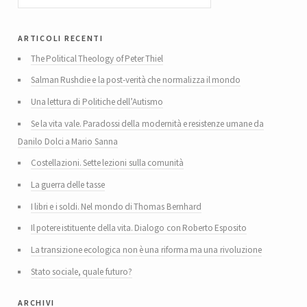
articoli recenti
The Political Theology of Peter Thiel
Salman Rushdie e la post-verità che normalizza il mondo
Una lettura di Politiche dell’Autismo
Se la vita vale. Paradossi della modernità e resistenze umane da
Danilo Dolci a Mario Sanna
Costellazioni. Sette lezioni sulla comunità
La guerra delle tasse
I libri e i soldi. Nel mondo di Thomas Bernhard
Il potere istituente della vita. Dialogo con Roberto Esposito
La transizione ecologica non è una riforma ma una rivoluzione
Stato sociale, quale futuro?
archivi