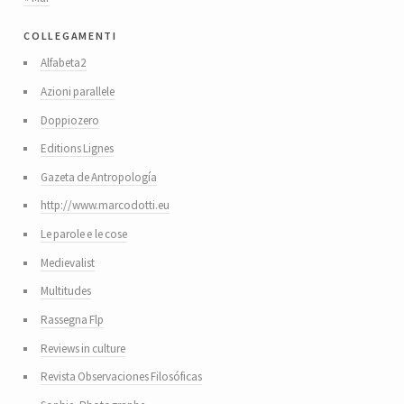
collegamenti
Alfabeta2
Azioni parallele
Doppiozero
Editions Lignes
Gazeta de Antropología
http://www.marcodotti.eu
Le parole e le cose
Medievalist
Multitudes
Rassegna Flp
Reviews in culture
Revista Observaciones Filosóficas