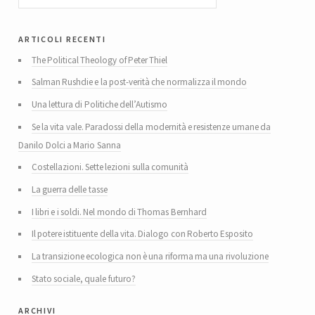
articoli recenti
The Political Theology of Peter Thiel
Salman Rushdie e la post-verità che normalizza il mondo
Una lettura di Politiche dell’Autismo
Se la vita vale. Paradossi della modernità e resistenze umane da
Danilo Dolci a Mario Sanna
Costellazioni. Sette lezioni sulla comunità
La guerra delle tasse
I libri e i soldi. Nel mondo di Thomas Bernhard
Il potere istituente della vita. Dialogo con Roberto Esposito
La transizione ecologica non è una riforma ma una rivoluzione
Stato sociale, quale futuro?
archivi