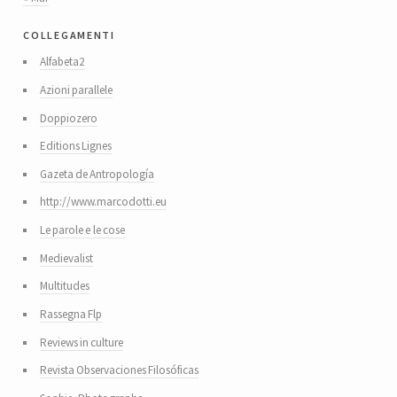
collegamenti
Alfabeta2
Azioni parallele
Doppiozero
Editions Lignes
Gazeta de Antropología
http://www.marcodotti.eu
Le parole e le cose
Medievalist
Multitudes
Rassegna Flp
Reviews in culture
Revista Observaciones Filosóficas