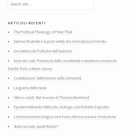
articoli recenti
The Political Theology of Peter Thiel
Salman Rushdie e la post-verità che normalizza il mondo
Una lettura di Politiche dell’Autismo
Se la vita vale. Paradossi della modernità e resistenze umane da
Danilo Dolci a Mario Sanna
Costellazioni. Sette lezioni sulla comunità
La guerra delle tasse
I libri e i soldi. Nel mondo di Thomas Bernhard
Il potere istituente della vita. Dialogo con Roberto Esposito
La transizione ecologica non è una riforma ma una rivoluzione
Stato sociale, quale futuro?