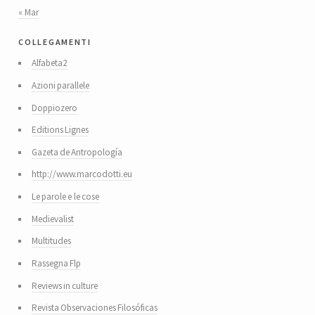
« Mar
collegamenti
Alfabeta2
Azioni parallele
Doppiozero
Editions Lignes
Gazeta de Antropología
http://www.marcodotti.eu
Le parole e le cose
Medievalist
Multitudes
Rassegna Flp
Reviews in culture
Revista Observaciones Filosóficas