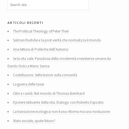
articoli recenti
The Political Theology of Peter Thiel
Salman Rushdie e la post-verità che normalizza il mondo
Una lettura di Politiche dell’Autismo
Se la vita vale. Paradossi della modernità e resistenze umane da
Danilo Dolci a Mario Sanna
Costellazioni. Sette lezioni sulla comunità
La guerra delle tasse
I libri e i soldi. Nel mondo di Thomas Bernhard
Il potere istituente della vita. Dialogo con Roberto Esposito
La transizione ecologica non è una riforma ma una rivoluzione
Stato sociale, quale futuro?