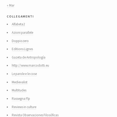
« Mar
collegamenti
Alfabeta2
Azioni parallele
Doppiozero
Editions Lignes
Gazeta de Antropología
http://www.marcodotti.eu
Le parole e le cose
Medievalist
Multitudes
Rassegna Flp
Reviews in culture
Revista Observaciones Filosóficas