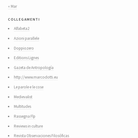
« Mar
collegamenti
Alfabeta2
Azioni parallele
Doppiozero
Editions Lignes
Gazeta de Antropología
http://www.marcodotti.eu
Le parole e le cose
Medievalist
Multitudes
Rassegna Flp
Reviews in culture
Revista Observaciones Filosóficas