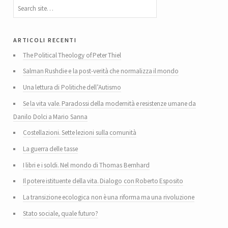
articoli recenti
The Political Theology of Peter Thiel
Salman Rushdie e la post-verità che normalizza il mondo
Una lettura di Politiche dell’Autismo
Se la vita vale. Paradossi della modernità e resistenze umane da
Danilo Dolci a Mario Sanna
Costellazioni. Sette lezioni sulla comunità
La guerra delle tasse
I libri e i soldi. Nel mondo di Thomas Bernhard
Il potere istituente della vita. Dialogo con Roberto Esposito
La transizione ecologica non è una riforma ma una rivoluzione
Stato sociale, quale futuro?