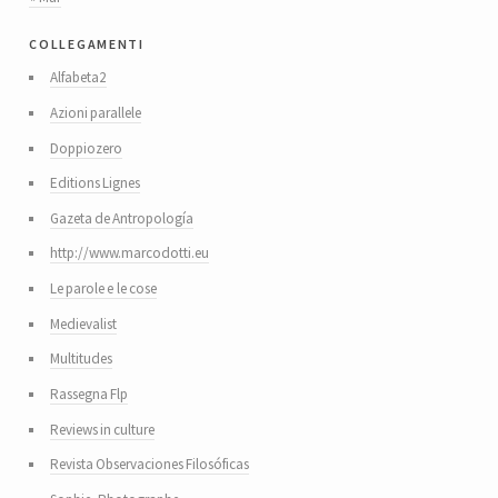
collegamenti
Alfabeta2
Azioni parallele
Doppiozero
Editions Lignes
Gazeta de Antropología
http://www.marcodotti.eu
Le parole e le cose
Medievalist
Multitudes
Rassegna Flp
Reviews in culture
Revista Observaciones Filosóficas