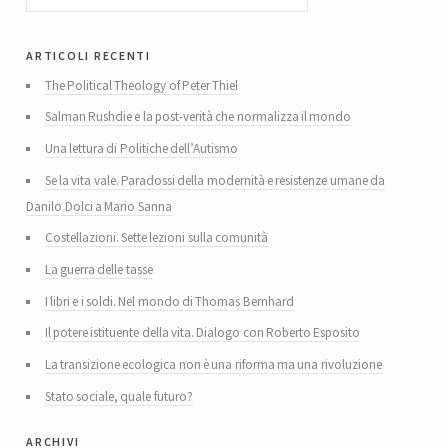
articoli recenti
The Political Theology of Peter Thiel
Salman Rushdie e la post-verità che normalizza il mondo
Una lettura di Politiche dell’Autismo
Se la vita vale. Paradossi della modernità e resistenze umane da
Danilo Dolci a Mario Sanna
Costellazioni. Sette lezioni sulla comunità
La guerra delle tasse
I libri e i soldi. Nel mondo di Thomas Bernhard
Il potere istituente della vita. Dialogo con Roberto Esposito
La transizione ecologica non è una riforma ma una rivoluzione
Stato sociale, quale futuro?
archivi