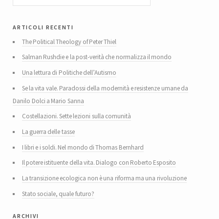
articoli recenti
The Political Theology of Peter Thiel
Salman Rushdie e la post-verità che normalizza il mondo
Una lettura di Politiche dell’Autismo
Se la vita vale. Paradossi della modernità e resistenze umane da
Danilo Dolci a Mario Sanna
Costellazioni. Sette lezioni sulla comunità
La guerra delle tasse
I libri e i soldi. Nel mondo di Thomas Bernhard
Il potere istituente della vita. Dialogo con Roberto Esposito
La transizione ecologica non è una riforma ma una rivoluzione
Stato sociale, quale futuro?
archivi