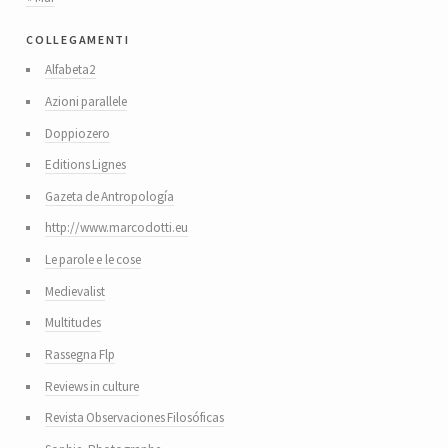
collegamenti
Alfabeta2
Azioni parallele
Doppiozero
Editions Lignes
Gazeta de Antropología
http://www.marcodotti.eu
Le parole e le cose
Medievalist
Multitudes
Rassegna Flp
Reviews in culture
Revista Observaciones Filosóficas