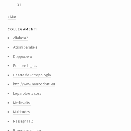
31
« Mar
collegamenti
Alfabeta2
Azioni parallele
Doppiozero
Editions Lignes
Gazeta de Antropología
http://www.marcodotti.eu
Le parole e le cose
Medievalist
Multitudes
Rassegna Flp
Reviews in culture