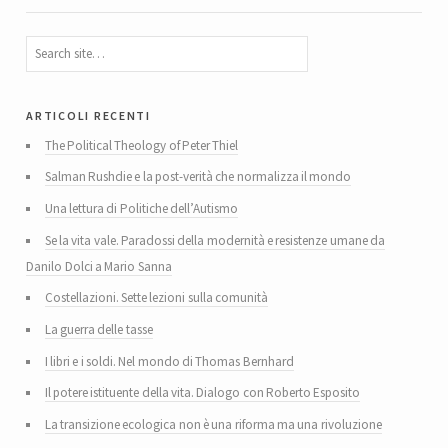
articoli recenti
The Political Theology of Peter Thiel
Salman Rushdie e la post-verità che normalizza il mondo
Una lettura di Politiche dell’Autismo
Se la vita vale. Paradossi della modernità e resistenze umane da
Danilo Dolci a Mario Sanna
Costellazioni. Sette lezioni sulla comunità
La guerra delle tasse
I libri e i soldi. Nel mondo di Thomas Bernhard
Il potere istituente della vita. Dialogo con Roberto Esposito
La transizione ecologica non è una riforma ma una rivoluzione