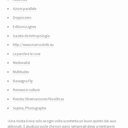
Azioni parallele
Doppiozero
Editions Lignes
Gazeta de Antropología
http://www.marcodotti.eu
Le parole e le cose
Medievalist
Multitudes
Rassegna Flp
Reviews in culture
Revista Observaciones Filosóficas
Sophie, Photographe
«Una rivista è viva solo se ogni volta scontenta un buon quinto dei suoi
abbonati. E giustizia vuole che non siano sempre gli stessi a rientrare in