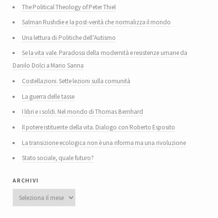
The Political Theology of Peter Thiel
Salman Rushdie e la post-verità che normalizza il mondo
Una lettura di Politiche dell’Autismo
Se la vita vale. Paradossi della modernità e resistenze umane da
Danilo Dolci a Mario Sanna
Costellazioni. Sette lezioni sulla comunità
La guerra delle tasse
I libri e i soldi. Nel mondo di Thomas Bernhard
Il potere istituente della vita. Dialogo con Roberto Esposito
La transizione ecologica non è una riforma ma una rivoluzione
Stato sociale, quale futuro?
archivi
Archivi