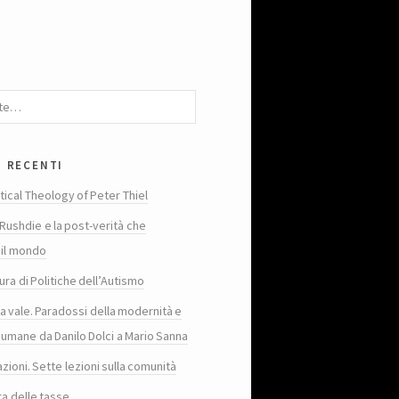
i recenti
tical Theology of Peter Thiel
Rushdie e la post-verità che
 il mondo
ura di Politiche dell’Autismo
ta vale. Paradossi della modernità e
 umane da Danilo Dolci a Mario Sanna
zioni. Sette lezioni sulla comunità
ra delle tasse