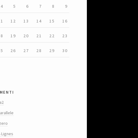
4
5
6
7
8
9
11
12
13
14
15
16
18
19
20
21
22
23
25
26
27
28
29
30
menti
a2
arallele
zero
s Lignes