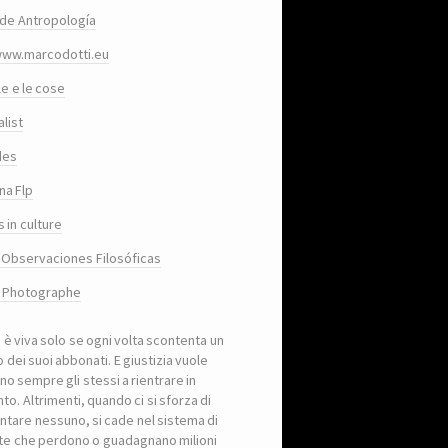
de Antropología
www.marcodotti.eu
le e le cose
list
des
na Flp
 in culture
 Observaciones Filosóficas
, Photographe
a è viva solo se ogni volta scontenta un
 dei suoi abbonati. E giustizia vuole
no sempre gli stessi a rientrare in
to. Altrimenti, quando ci si sforza di
ntare nessuno, si cade nel sistema di
iste che perdono o guadagnano milioni