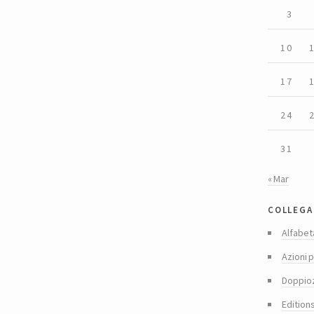
3
10
17
24
31
« Mar
collega
Alfabet
Azioni p
Doppio
Edition