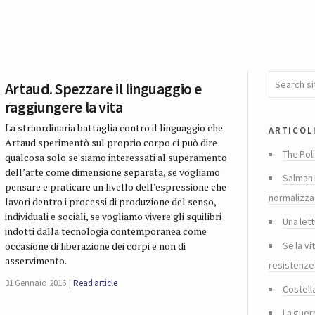
Artaud. Spezzare il linguaggio e
raggiungere la vita
La straordinaria battaglia contro il linguaggio che
articol
Artaud sperimentò sul proprio corpo ci può dire
The Poli
qualcosa solo se siamo interessati al superamento
dell’arte come dimensione separata, se vogliamo
Salman 
pensare e praticare un livello dell’espressione che
normalizza
lavori dentro i processi di produzione del senso,
individuali e sociali, se vogliamo vivere gli squilibri
Una lett
indotti dalla tecnologia contemporanea come
Se la vi
occasione di liberazione dei corpi e non di
asservimento.
resistenze
31 Gennaio 2016
Read article
Costella
La guer