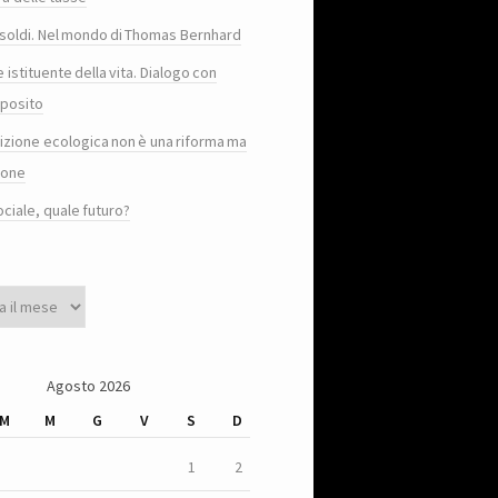
e i soldi. Nel mondo di Thomas Bernhard
e istituente della vita. Dialogo con
posito
sizione ecologica non è una riforma ma
ione
ociale, quale futuro?
Agosto 2026
M
M
G
V
S
D
1
2