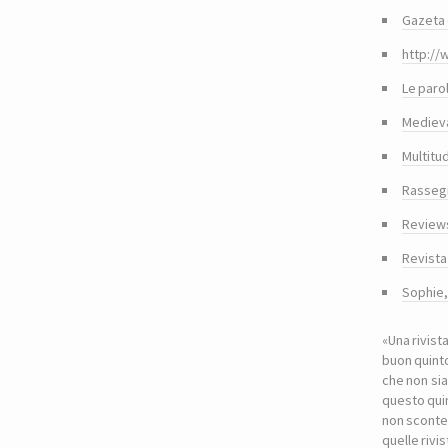
Gazeta 
http://
Le paro
Medieva
Multitu
Rasseg
Reviews
Revista
Sophie
«Una rivist
buon quinto
che non sia
questo quin
non sconte
quelle riv