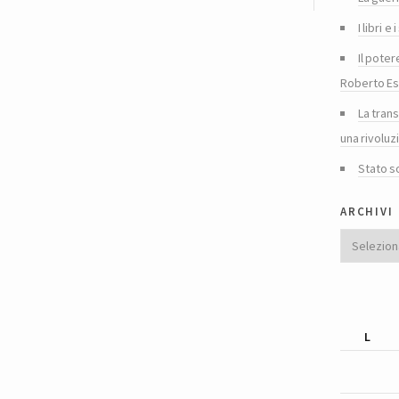
I libri 
Il poter
Roberto Es
La tran
una rivoluz
Stato s
archivi
Archivi
L