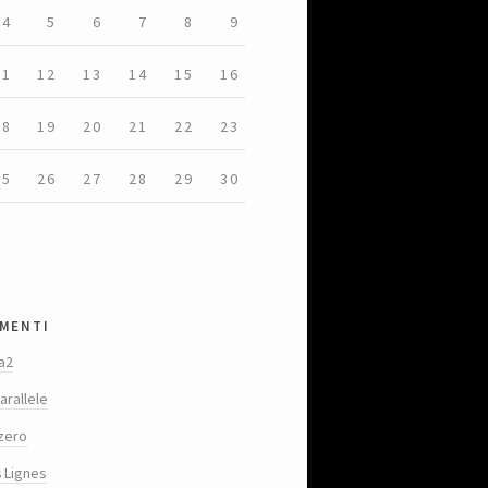
4
5
6
7
8
9
11
12
13
14
15
16
18
19
20
21
22
23
25
26
27
28
29
30
menti
a2
arallele
zero
s Lignes