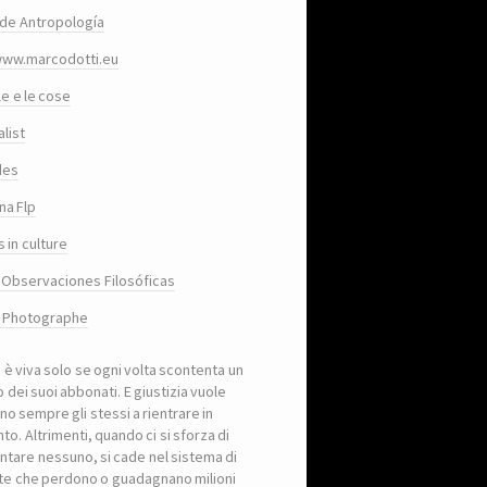
de Antropología
www.marcodotti.eu
le e le cose
list
des
na Flp
 in culture
 Observaciones Filosóficas
, Photographe
a è viva solo se ogni volta scontenta un
 dei suoi abbonati. E giustizia vuole
no sempre gli stessi a rientrare in
to. Altrimenti, quando ci si sforza di
ntare nessuno, si cade nel sistema di
iste che perdono o guadagnano milioni