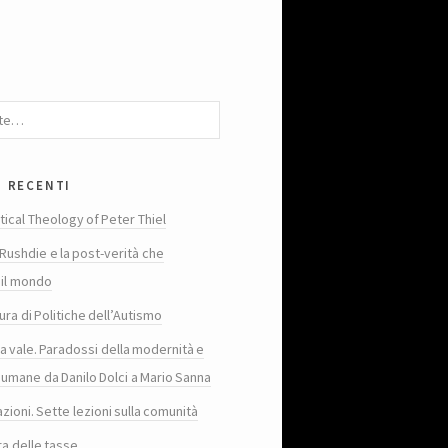
i recenti
tical Theology of Peter Thiel
Rushdie e la post-verità che
 il mondo
ura di Politiche dell’Autismo
ta vale. Paradossi della modernità e
 umane da Danilo Dolci a Mario Sanna
zioni. Sette lezioni sulla comunità
ra delle tasse