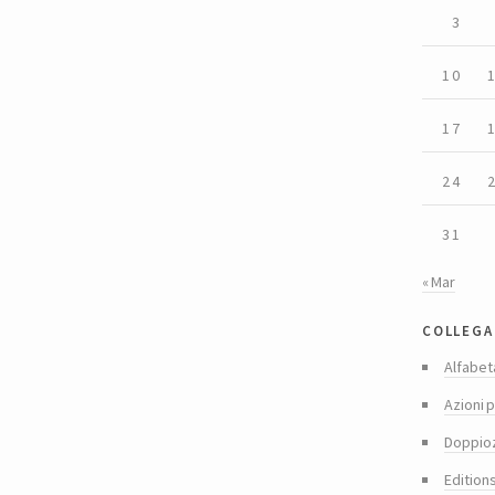
3
10
17
24
31
« Mar
collega
Alfabet
Azioni p
Doppio
Edition