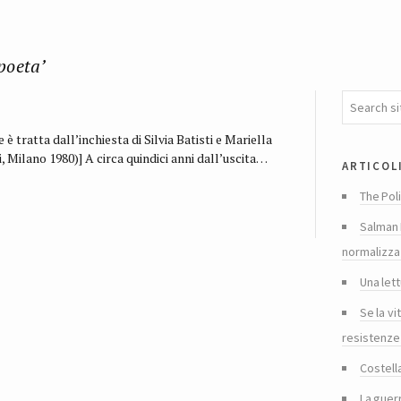
poeta’
è tratta dall’inchiesta di Silvia Batisti e Mariella
i, Milano 1980)] A circa quindici anni dall’uscita…
articol
The Poli
Salman 
normalizza
Una lett
Se la vi
resistenze
Costella
La guer