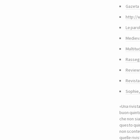
Gazeta 
http://
Le paro
Medieva
Multitu
Rasseg
Reviews
Revista
Sophie
«Una rivist
buon quinto
che non sia
questo quin
non sconte
quelle riv