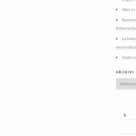
I libri 
Il poter
Roberto Es
La tran
una rivoluz
Stato s
archivi
Archivi
L