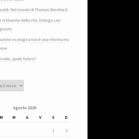
e i soldi. Nel mondo di Thomas Bernhard
e istituente della vita. Dialogo con
posito
sizione ecologica non è una riforma ma
ione
ociale, quale futuro?
Agosto 2026
M
M
G
V
S
D
1
2