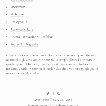
Medievalist
Multitudes
Rassegna Flp
Reviews in culture
Revista Observaciones Filosóficas
Sophie, Photographe
«Una rivista è viva solo se ogni volta scontenta un buon quinto dei suoi
abbonati. E giustizia vuole che non siano sempre gli stessi a rientrare in
questo quinto. Altrimenti, quando ci si sforza di non scontentare
nessuno, si cade nel sistema di quelle riviste che perdono o guadagnano
milioni per non dire nulla»
tysm review // issn 2037-0857
Watson theme
by
The Theme Foundry