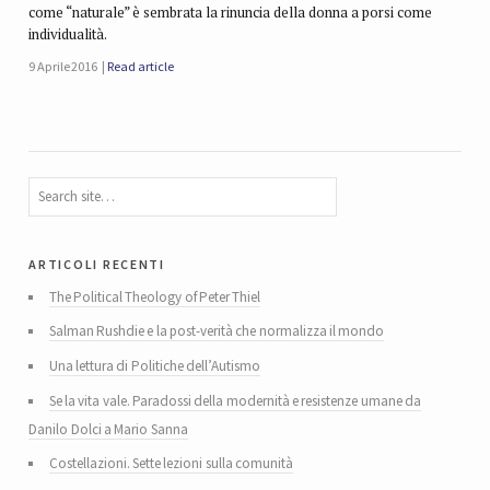
come “naturale” è sembrata la rinuncia della donna a porsi come
individualità.
9 Aprile 2016
Read article
articoli recenti
The Political Theology of Peter Thiel
Salman Rushdie e la post-verità che normalizza il mondo
Una lettura di Politiche dell’Autismo
Se la vita vale. Paradossi della modernità e resistenze umane da
Danilo Dolci a Mario Sanna
Costellazioni. Sette lezioni sulla comunità