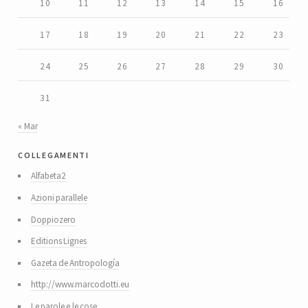
10
11
12
13
14
15
16
17
18
19
20
21
22
23
24
25
26
27
28
29
30
31
« Mar
collegamenti
Alfabeta2
Azioni parallele
Doppiozero
Editions Lignes
Gazeta de Antropología
http://www.marcodotti.eu
Le parole e le cose