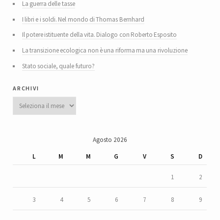
La guerra delle tasse
I libri e i soldi. Nel mondo di Thomas Bernhard
Il potere istituente della vita. Dialogo con Roberto Esposito
La transizione ecologica non è una riforma ma una rivoluzione
Stato sociale, quale futuro?
archivi
Archivi
Agosto 2026
L
M
M
G
V
S
D
1
2
3
4
5
6
7
8
9