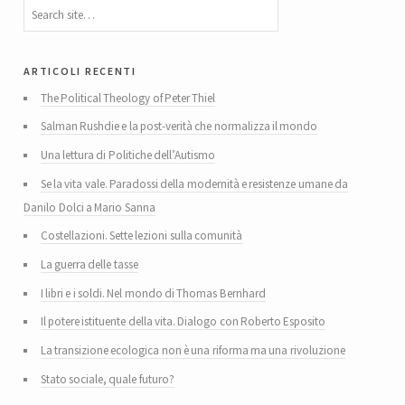
articoli recenti
The Political Theology of Peter Thiel
Salman Rushdie e la post-verità che normalizza il mondo
Una lettura di Politiche dell’Autismo
Se la vita vale. Paradossi della modernità e resistenze umane da
Danilo Dolci a Mario Sanna
Costellazioni. Sette lezioni sulla comunità
La guerra delle tasse
I libri e i soldi. Nel mondo di Thomas Bernhard
Il potere istituente della vita. Dialogo con Roberto Esposito
La transizione ecologica non è una riforma ma una rivoluzione
Stato sociale, quale futuro?