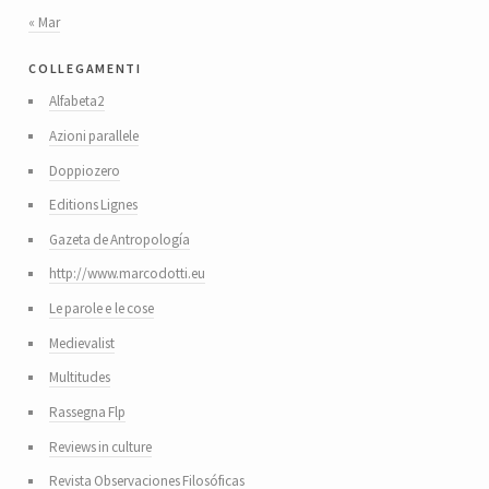
« Mar
collegamenti
Alfabeta2
Azioni parallele
Doppiozero
Editions Lignes
Gazeta de Antropología
http://www.marcodotti.eu
Le parole e le cose
Medievalist
Multitudes
Rassegna Flp
Reviews in culture
Revista Observaciones Filosóficas