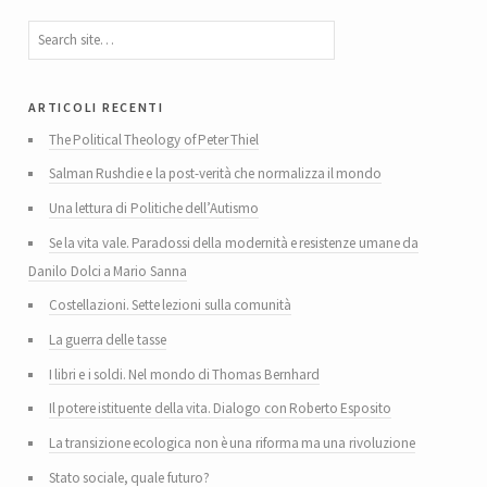
articoli recenti
The Political Theology of Peter Thiel
Salman Rushdie e la post-verità che normalizza il mondo
Una lettura di Politiche dell’Autismo
Se la vita vale. Paradossi della modernità e resistenze umane da
Danilo Dolci a Mario Sanna
Costellazioni. Sette lezioni sulla comunità
La guerra delle tasse
I libri e i soldi. Nel mondo di Thomas Bernhard
Il potere istituente della vita. Dialogo con Roberto Esposito
La transizione ecologica non è una riforma ma una rivoluzione
Stato sociale, quale futuro?