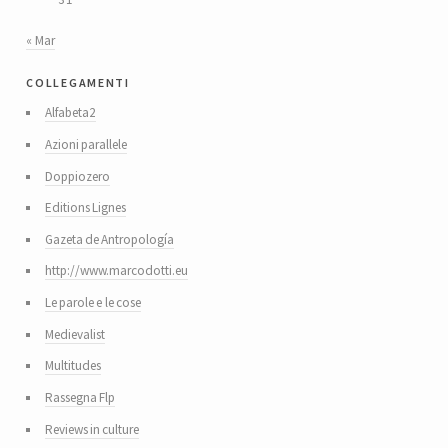
« Mar
collegamenti
Alfabeta2
Azioni parallele
Doppiozero
Editions Lignes
Gazeta de Antropología
http://www.marcodotti.eu
Le parole e le cose
Medievalist
Multitudes
Rassegna Flp
Reviews in culture