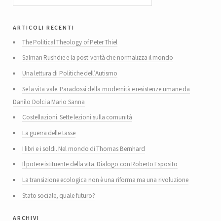
articoli recenti
The Political Theology of Peter Thiel
Salman Rushdie e la post-verità che normalizza il mondo
Una lettura di Politiche dell’Autismo
Se la vita vale. Paradossi della modernità e resistenze umane da
Danilo Dolci a Mario Sanna
Costellazioni. Sette lezioni sulla comunità
La guerra delle tasse
I libri e i soldi. Nel mondo di Thomas Bernhard
Il potere istituente della vita. Dialogo con Roberto Esposito
La transizione ecologica non è una riforma ma una rivoluzione
Stato sociale, quale futuro?
archivi