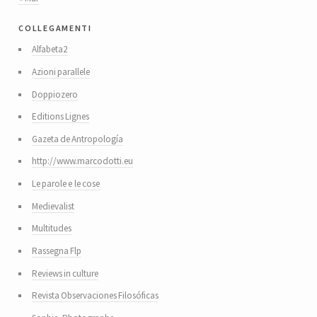
collegamenti
Alfabeta2
Azioni parallele
Doppiozero
Editions Lignes
Gazeta de Antropología
http://www.marcodotti.eu
Le parole e le cose
Medievalist
Multitudes
Rassegna Flp
Reviews in culture
Revista Observaciones Filosóficas