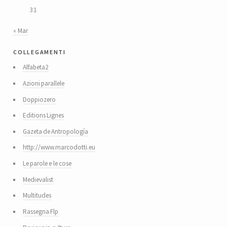
31
« Mar
collegamenti
Alfabeta2
Azioni parallele
Doppiozero
Editions Lignes
Gazeta de Antropología
http://www.marcodotti.eu
Le parole e le cose
Medievalist
Multitudes
Rassegna Flp