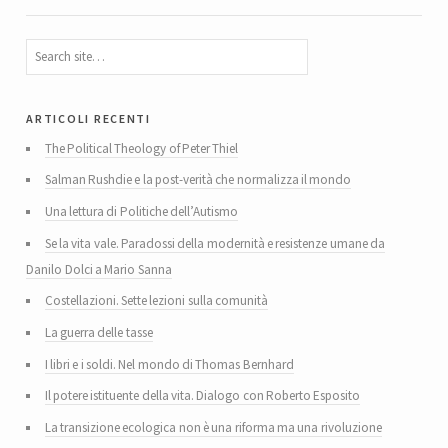
articoli recenti
The Political Theology of Peter Thiel
Salman Rushdie e la post-verità che normalizza il mondo
Una lettura di Politiche dell’Autismo
Se la vita vale. Paradossi della modernità e resistenze umane da
Danilo Dolci a Mario Sanna
Costellazioni. Sette lezioni sulla comunità
La guerra delle tasse
I libri e i soldi. Nel mondo di Thomas Bernhard
Il potere istituente della vita. Dialogo con Roberto Esposito
La transizione ecologica non è una riforma ma una rivoluzione