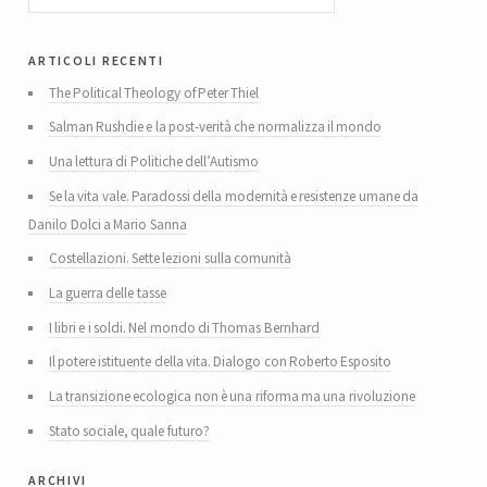
articoli recenti
The Political Theology of Peter Thiel
Salman Rushdie e la post-verità che normalizza il mondo
Una lettura di Politiche dell’Autismo
Se la vita vale. Paradossi della modernità e resistenze umane da
Danilo Dolci a Mario Sanna
Costellazioni. Sette lezioni sulla comunità
La guerra delle tasse
I libri e i soldi. Nel mondo di Thomas Bernhard
Il potere istituente della vita. Dialogo con Roberto Esposito
La transizione ecologica non è una riforma ma una rivoluzione
Stato sociale, quale futuro?
archivi