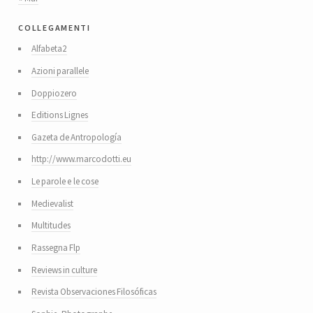
collegamenti
Alfabeta2
Azioni parallele
Doppiozero
Editions Lignes
Gazeta de Antropología
http://www.marcodotti.eu
Le parole e le cose
Medievalist
Multitudes
Rassegna Flp
Reviews in culture
Revista Observaciones Filosóficas