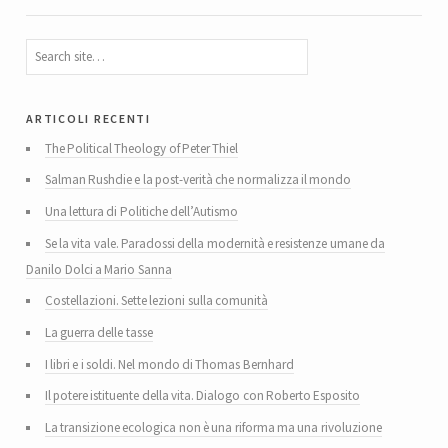
articoli recenti
The Political Theology of Peter Thiel
Salman Rushdie e la post-verità che normalizza il mondo
Una lettura di Politiche dell’Autismo
Se la vita vale. Paradossi della modernità e resistenze umane da
Danilo Dolci a Mario Sanna
Costellazioni. Sette lezioni sulla comunità
La guerra delle tasse
I libri e i soldi. Nel mondo di Thomas Bernhard
Il potere istituente della vita. Dialogo con Roberto Esposito
La transizione ecologica non è una riforma ma una rivoluzione