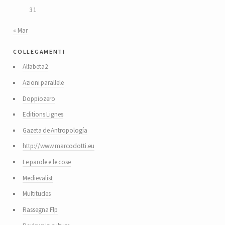
31
« Mar
collegamenti
Alfabeta2
Azioni parallele
Doppiozero
Editions Lignes
Gazeta de Antropología
http://www.marcodotti.eu
Le parole e le cose
Medievalist
Multitudes
Rassegna Flp