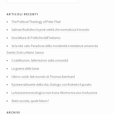
articoli recenti
The Political Theology of Peter Thiel
Salman Rushdie e la post-verità che normalizza il mondo
Una lettura di Politiche dell’Autismo
Se la vita vale. Paradossi della modernità e resistenze umane da
Danilo Dolci a Mario Sanna
Costellazioni. Sette lezioni sulla comunità
La guerra delle tasse
I libri e i soldi. Nel mondo di Thomas Bernhard
Il potere istituente della vita. Dialogo con Roberto Esposito
La transizione ecologica non è una riforma ma una rivoluzione
Stato sociale, quale futuro?
archivi