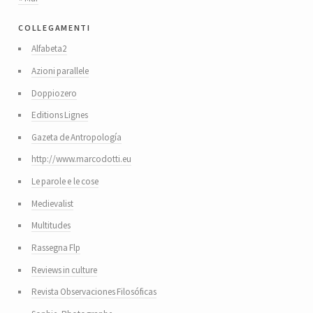
collegamenti
Alfabeta2
Azioni parallele
Doppiozero
Editions Lignes
Gazeta de Antropología
http://www.marcodotti.eu
Le parole e le cose
Medievalist
Multitudes
Rassegna Flp
Reviews in culture
Revista Observaciones Filosóficas