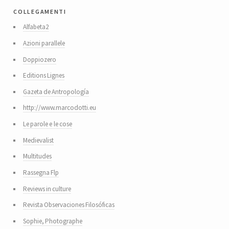
collegamenti
Alfabeta2
Azioni parallele
Doppiozero
Editions Lignes
Gazeta de Antropología
http://www.marcodotti.eu
Le parole e le cose
Medievalist
Multitudes
Rassegna Flp
Reviews in culture
Revista Observaciones Filosóficas
Sophie, Photographe