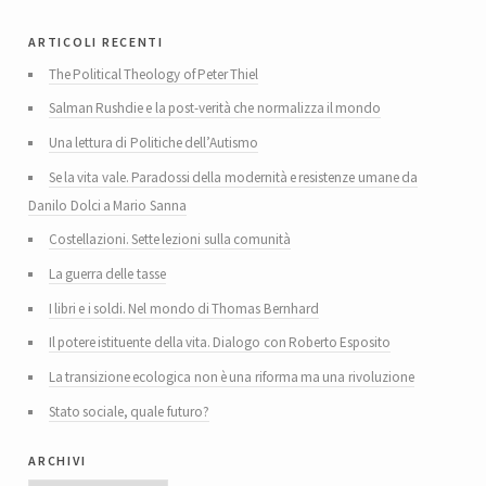
articoli recenti
The Political Theology of Peter Thiel
Salman Rushdie e la post-verità che normalizza il mondo
Una lettura di Politiche dell’Autismo
Se la vita vale. Paradossi della modernità e resistenze umane da
Danilo Dolci a Mario Sanna
Costellazioni. Sette lezioni sulla comunità
La guerra delle tasse
I libri e i soldi. Nel mondo di Thomas Bernhard
Il potere istituente della vita. Dialogo con Roberto Esposito
La transizione ecologica non è una riforma ma una rivoluzione
Stato sociale, quale futuro?
archivi