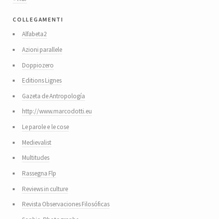
collegamenti
Alfabeta2
Azioni parallele
Doppiozero
Editions Lignes
Gazeta de Antropología
http://www.marcodotti.eu
Le parole e le cose
Medievalist
Multitudes
Rassegna Flp
Reviews in culture
Revista Observaciones Filosóficas