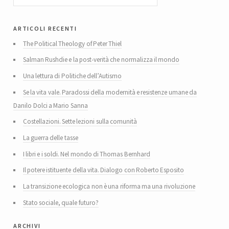
articoli recenti
The Political Theology of Peter Thiel
Salman Rushdie e la post-verità che normalizza il mondo
Una lettura di Politiche dell’Autismo
Se la vita vale. Paradossi della modernità e resistenze umane da
Danilo Dolci a Mario Sanna
Costellazioni. Sette lezioni sulla comunità
La guerra delle tasse
I libri e i soldi. Nel mondo di Thomas Bernhard
Il potere istituente della vita. Dialogo con Roberto Esposito
La transizione ecologica non è una riforma ma una rivoluzione
Stato sociale, quale futuro?
archivi