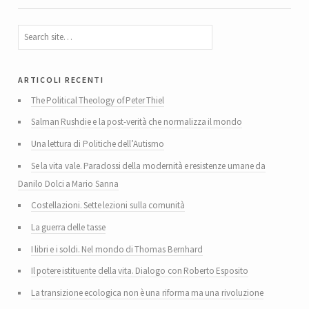
articoli recenti
The Political Theology of Peter Thiel
Salman Rushdie e la post-verità che normalizza il mondo
Una lettura di Politiche dell’Autismo
Se la vita vale. Paradossi della modernità e resistenze umane da
Danilo Dolci a Mario Sanna
Costellazioni. Sette lezioni sulla comunità
La guerra delle tasse
I libri e i soldi. Nel mondo di Thomas Bernhard
Il potere istituente della vita. Dialogo con Roberto Esposito
La transizione ecologica non è una riforma ma una rivoluzione