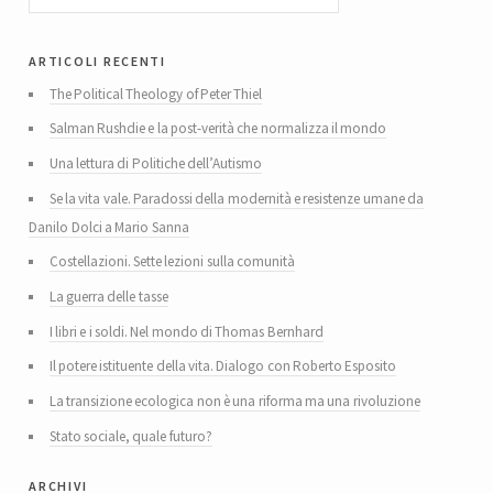
articoli recenti
The Political Theology of Peter Thiel
Salman Rushdie e la post-verità che normalizza il mondo
Una lettura di Politiche dell’Autismo
Se la vita vale. Paradossi della modernità e resistenze umane da
Danilo Dolci a Mario Sanna
Costellazioni. Sette lezioni sulla comunità
La guerra delle tasse
I libri e i soldi. Nel mondo di Thomas Bernhard
Il potere istituente della vita. Dialogo con Roberto Esposito
La transizione ecologica non è una riforma ma una rivoluzione
Stato sociale, quale futuro?
archivi