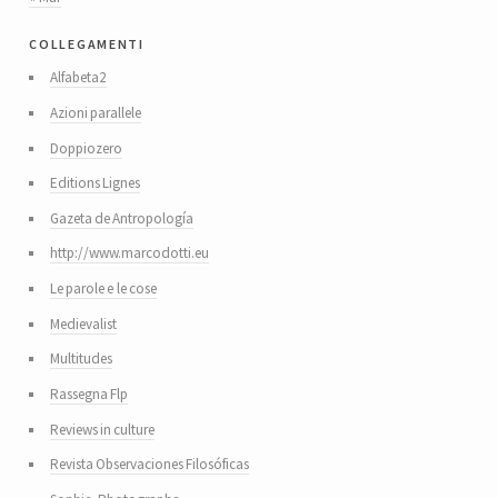
collegamenti
Alfabeta2
Azioni parallele
Doppiozero
Editions Lignes
Gazeta de Antropología
http://www.marcodotti.eu
Le parole e le cose
Medievalist
Multitudes
Rassegna Flp
Reviews in culture
Revista Observaciones Filosóficas