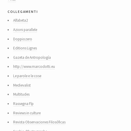
collegamenti
Alfabeta2
Azioni parallele
Doppiozero
Editions Lignes
Gazeta de Antropología
http://www.marcodotti.eu
Le parole e le cose
Medievalist
Multitudes
Rassegna Flp
Reviews in culture
Revista Observaciones Filosóficas