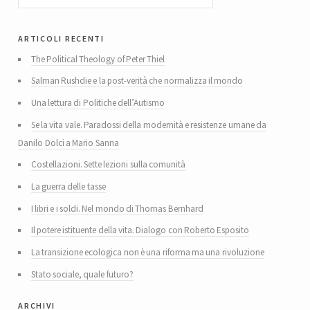
articoli recenti
The Political Theology of Peter Thiel
Salman Rushdie e la post-verità che normalizza il mondo
Una lettura di Politiche dell’Autismo
Se la vita vale. Paradossi della modernità e resistenze umane da
Danilo Dolci a Mario Sanna
Costellazioni. Sette lezioni sulla comunità
La guerra delle tasse
I libri e i soldi. Nel mondo di Thomas Bernhard
Il potere istituente della vita. Dialogo con Roberto Esposito
La transizione ecologica non è una riforma ma una rivoluzione
Stato sociale, quale futuro?
archivi