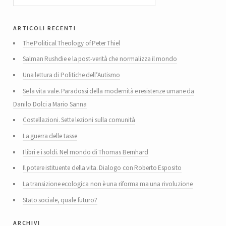
articoli recenti
The Political Theology of Peter Thiel
Salman Rushdie e la post-verità che normalizza il mondo
Una lettura di Politiche dell’Autismo
Se la vita vale. Paradossi della modernità e resistenze umane da
Danilo Dolci a Mario Sanna
Costellazioni. Sette lezioni sulla comunità
La guerra delle tasse
I libri e i soldi. Nel mondo di Thomas Bernhard
Il potere istituente della vita. Dialogo con Roberto Esposito
La transizione ecologica non è una riforma ma una rivoluzione
Stato sociale, quale futuro?
archivi