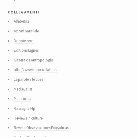
collegamenti
Alfabeta2
Azioni parallele
Doppiozero
Editions Lignes
Gazeta de Antropología
http://www.marcodotti.eu
Le parole e le cose
Medievalist
Multitudes
Rassegna Flp
Reviews in culture
Revista Observaciones Filosóficas