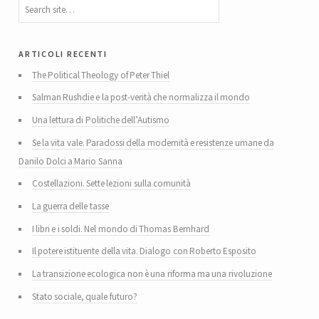
articoli recenti
The Political Theology of Peter Thiel
Salman Rushdie e la post-verità che normalizza il mondo
Una lettura di Politiche dell’Autismo
Se la vita vale. Paradossi della modernità e resistenze umane da
Danilo Dolci a Mario Sanna
Costellazioni. Sette lezioni sulla comunità
La guerra delle tasse
I libri e i soldi. Nel mondo di Thomas Bernhard
Il potere istituente della vita. Dialogo con Roberto Esposito
La transizione ecologica non è una riforma ma una rivoluzione
Stato sociale, quale futuro?