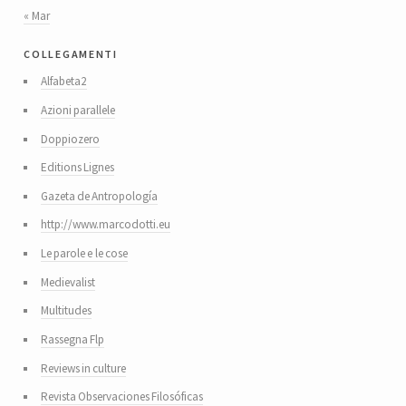
« Mar
collegamenti
Alfabeta2
Azioni parallele
Doppiozero
Editions Lignes
Gazeta de Antropología
http://www.marcodotti.eu
Le parole e le cose
Medievalist
Multitudes
Rassegna Flp
Reviews in culture
Revista Observaciones Filosóficas