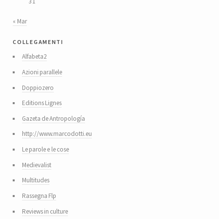
31
« Mar
collegamenti
Alfabeta2
Azioni parallele
Doppiozero
Editions Lignes
Gazeta de Antropología
http://www.marcodotti.eu
Le parole e le cose
Medievalist
Multitudes
Rassegna Flp
Reviews in culture