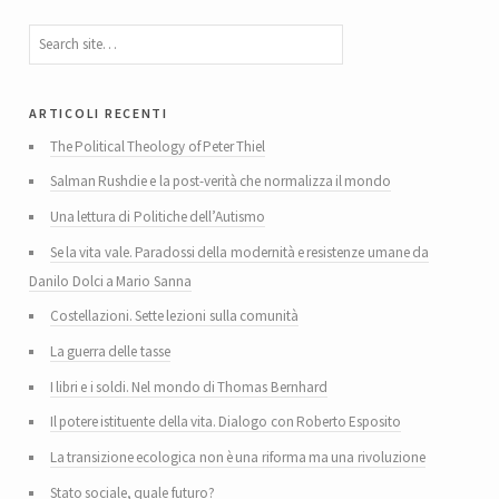
articoli recenti
The Political Theology of Peter Thiel
Salman Rushdie e la post-verità che normalizza il mondo
Una lettura di Politiche dell’Autismo
Se la vita vale. Paradossi della modernità e resistenze umane da
Danilo Dolci a Mario Sanna
Costellazioni. Sette lezioni sulla comunità
La guerra delle tasse
I libri e i soldi. Nel mondo di Thomas Bernhard
Il potere istituente della vita. Dialogo con Roberto Esposito
La transizione ecologica non è una riforma ma una rivoluzione
Stato sociale, quale futuro?