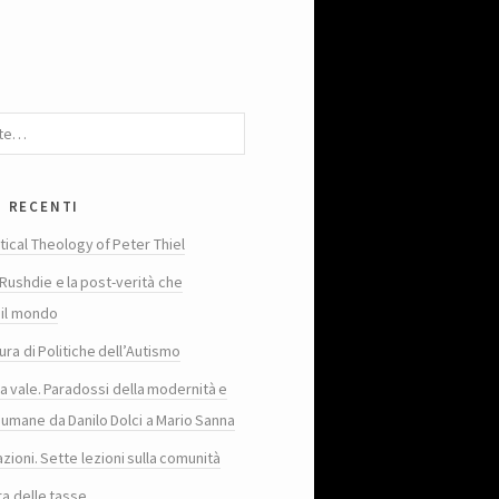
i recenti
tical Theology of Peter Thiel
Rushdie e la post-verità che
 il mondo
ura di Politiche dell’Autismo
ta vale. Paradossi della modernità e
 umane da Danilo Dolci a Mario Sanna
zioni. Sette lezioni sulla comunità
ra delle tasse