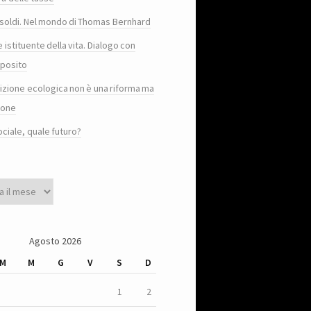
e i soldi. Nel mondo di Thomas Bernhard
e istituente della vita. Dialogo con
posito
sizione ecologica non è una riforma ma
ione
ociale, quale futuro?
Agosto 2026
M
M
G
V
S
D
1
2