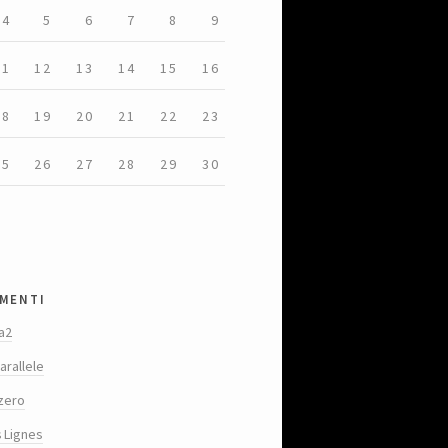
4
5
6
7
8
9
11
12
13
14
15
16
18
19
20
21
22
23
25
26
27
28
29
30
menti
a2
arallele
zero
s Lignes