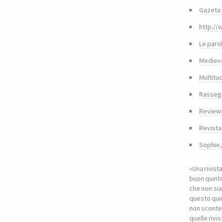
Gazeta 
http://
Le paro
Medieva
Multitu
Rasseg
Reviews
Revista
Sophie
«Una rivist
buon quinto
che non sia
questo quin
non sconte
quelle riv