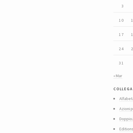
3
10
17
24
31
« Mar
collega
Alfabet
Azioni p
Doppio
Edition