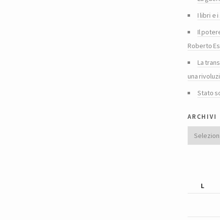
I libri 
Il poter
Roberto Es
La tran
una rivoluz
Stato s
archivi
Archivi
L