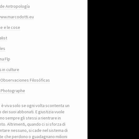
de Antropología
www.marcodotti.eu
le e le cose
list
des
na Flp
 in culture
 Observaciones Filosóficas
, Photographe
a è viva solo se ogni volta scontenta un
 dei suoi abbonati. E giustizia vuole
no sempre gli stessi a rientrare in
to. Altrimenti, quando ci si sforza di
ntare nessuno, si cade nel sistema di
iste che perdono o guadagnano milioni