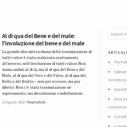
Al di qua del Bene e del male:
l’involuzione del bene e del male
La grande idea nietzschiana della trasmutazione di
articol
tutti i valori è stata realizzata esattamente
The Poli
all’inverso, nell’involuzione di tutti i valori. Non
siamo andati al di là, ma al di qua del Bene e del
Salman 
Male, al di qua del Vero e del Falso, al di qua del
normalizza
Bello e del Brutto – non per eccesso, ma per
difetto. Non c’è stata trasmutazione né
Una lett
superamento, ma dissoluzione e indistinzione.
Se la vi
15 Agosto 2016
Read article
resistenze
Costella
La guer