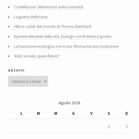
Costellazioni. Sette lezioni sulla comunità
La guerra delle tasse
I libri e i soldi. Nel mondo di Thomas Bernhard
Il potere istituente della vita. Dialogo con Roberto Esposito
La transizione ecologica non è una riforma ma una rivoluzione
Stato sociale, quale futuro?
archivi
Archivi
Agosto 2026
L
M
M
G
V
S
D
1
2