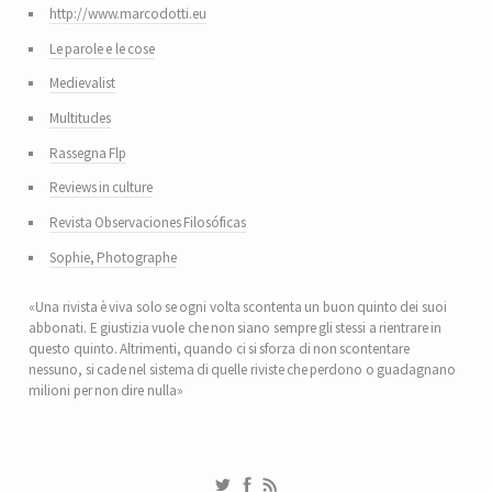
http://www.marcodotti.eu
Le parole e le cose
Medievalist
Multitudes
Rassegna Flp
Reviews in culture
Revista Observaciones Filosóficas
Sophie, Photographe
«Una rivista è viva solo se ogni volta scontenta un buon quinto dei suoi
abbonati. E giustizia vuole che non siano sempre gli stessi a rientrare in
questo quinto. Altrimenti, quando ci si sforza di non scontentare
nessuno, si cade nel sistema di quelle riviste che perdono o guadagnano
milioni per non dire nulla»