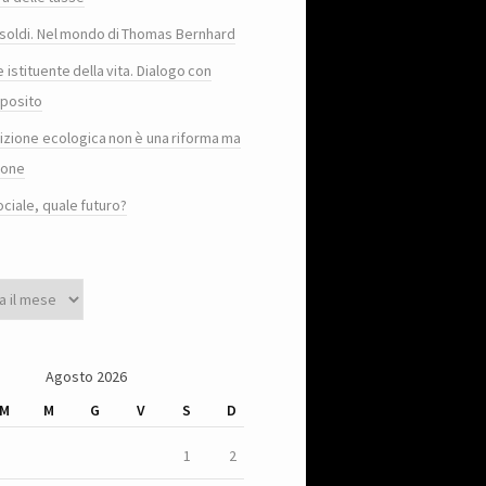
e i soldi. Nel mondo di Thomas Bernhard
e istituente della vita. Dialogo con
posito
sizione ecologica non è una riforma ma
ione
ociale, quale futuro?
Agosto 2026
M
M
G
V
S
D
1
2