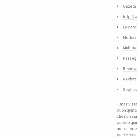
Gazeta 
http://
Le paro
Medieva
Multitu
Rasseg
Reviews
Revista
Sophie
«Una rivist
buon quinto
che non sia
questo quin
non sconte
quelle riv