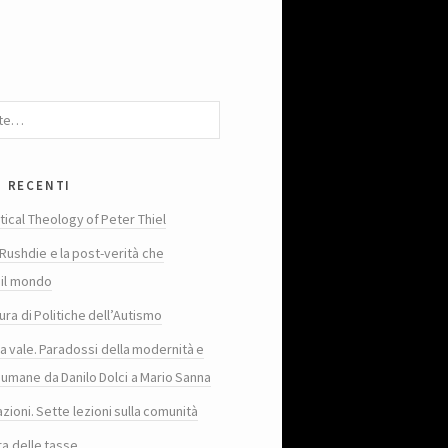
i recenti
tical Theology of Peter Thiel
Rushdie e la post-verità che
 il mondo
ura di Politiche dell’Autismo
ta vale. Paradossi della modernità e
 umane da Danilo Dolci a Mario Sanna
zioni. Sette lezioni sulla comunità
ra delle tasse