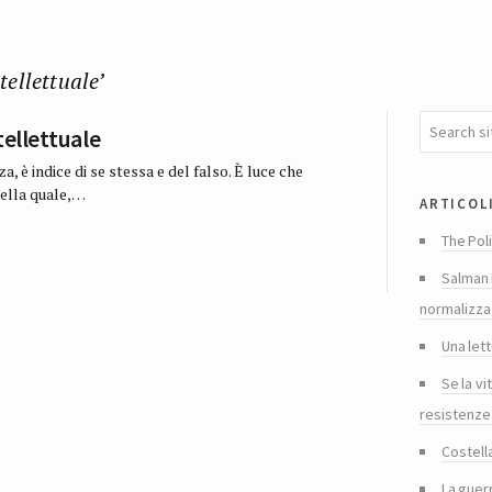
tellettuale’
tellettuale
, è indice di se stessa e del falso. È luce che
 nella quale,…
articol
The Poli
Salman 
normalizza
Una lett
Se la vi
resistenze
Costella
La guer