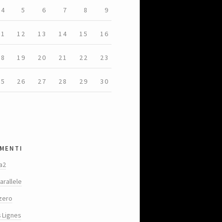
4
5
6
7
8
9
11
12
13
14
15
16
18
19
20
21
22
23
25
26
27
28
29
30
menti
a2
arallele
zero
s Lignes