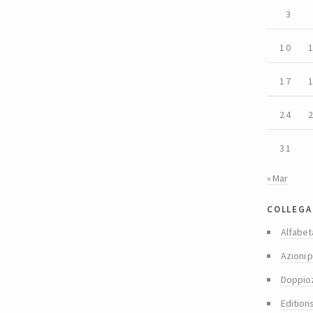
3
10
17
24
31
« Mar
collega
Alfabet
Azioni p
Doppio
Edition