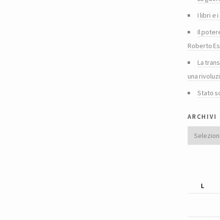
I libri 
Il poter
Roberto Es
La tran
una rivoluz
Stato s
archivi
Archivi
L