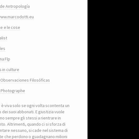
de Antropología
www.marcodotti.eu
le e le cose
list
des
na Flp
 in culture
 Observaciones Filosóficas
, Photographe
a è viva solo se ogni volta scontenta un
 dei suoi abbonati. E giustizia vuole
no sempre gli stessi a rientrare in
to. Altrimenti, quando ci si sforza di
ntare nessuno, si cade nel sistema di
iste che perdono o guadagnano milioni