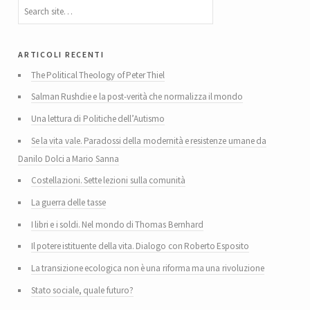
articoli recenti
The Political Theology of Peter Thiel
Salman Rushdie e la post-verità che normalizza il mondo
Una lettura di Politiche dell’Autismo
Se la vita vale. Paradossi della modernità e resistenze umane da
Danilo Dolci a Mario Sanna
Costellazioni. Sette lezioni sulla comunità
La guerra delle tasse
I libri e i soldi. Nel mondo di Thomas Bernhard
Il potere istituente della vita. Dialogo con Roberto Esposito
La transizione ecologica non è una riforma ma una rivoluzione
Stato sociale, quale futuro?