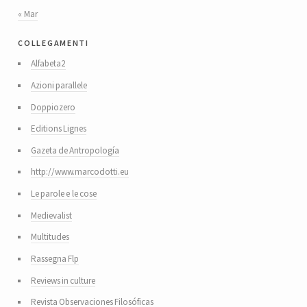
« Mar
collegamenti
Alfabeta2
Azioni parallele
Doppiozero
Editions Lignes
Gazeta de Antropología
http://www.marcodotti.eu
Le parole e le cose
Medievalist
Multitudes
Rassegna Flp
Reviews in culture
Revista Observaciones Filosóficas