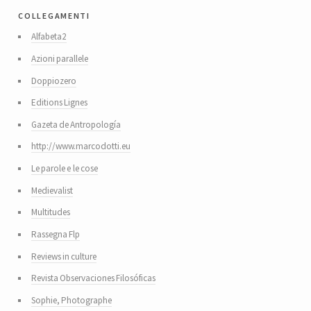
collegamenti
Alfabeta2
Azioni parallele
Doppiozero
Editions Lignes
Gazeta de Antropología
http://www.marcodotti.eu
Le parole e le cose
Medievalist
Multitudes
Rassegna Flp
Reviews in culture
Revista Observaciones Filosóficas
Sophie, Photographe