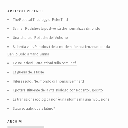
articoli recenti
The Political Theology of Peter Thiel
Salman Rushdie e la post-verità che normalizza il mondo
Una lettura di Politiche dell’Autismo
Se la vita vale. Paradossi della modernità e resistenze umane da
Danilo Dolci a Mario Sanna
Costellazioni. Sette lezioni sulla comunità
La guerra delle tasse
I libri e i soldi. Nel mondo di Thomas Bernhard
Il potere istituente della vita. Dialogo con Roberto Esposito
La transizione ecologica non è una riforma ma una rivoluzione
Stato sociale, quale futuro?
archivi