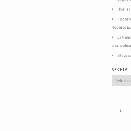
I libri 
Il poter
Roberto Es
La tran
una rivoluz
Stato s
archivi
Archivi
L