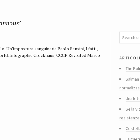
Wannous’
Un’impostura sanguinaria Paolo Sensini, I fatti,
World. Infographic Crockhaus, CCCP Revisited Marco
articol
The Poli
Salman 
normalizza
Una lett
Se la vi
resistenze
Costella
La guer