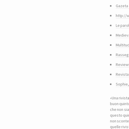
Gazeta 
http://
Le paro
Medieva
Multitu
Rasseg
Reviews
Revista
Sophie
«Una rivist
buon quinto
che non sia
questo quin
non sconte
quelle riv