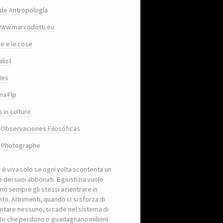
de Antropología
www.marcodotti.eu
le e le cose
list
des
na Flp
 in culture
 Observaciones Filosóficas
, Photographe
a è viva solo se ogni volta scontenta un
 dei suoi abbonati. E giustizia vuole
no sempre gli stessi a rientrare in
to. Altrimenti, quando ci si sforza di
ntare nessuno, si cade nel sistema di
iste che perdono o guadagnano milioni