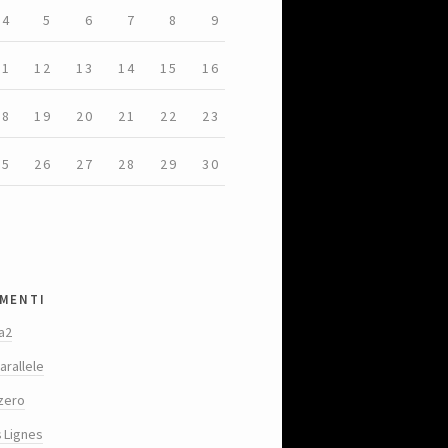
4
5
6
7
8
9
11
12
13
14
15
16
18
19
20
21
22
23
25
26
27
28
29
30
menti
a2
arallele
zero
s Lignes