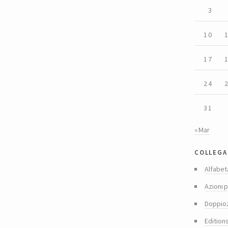
3
10
17
24
31
« Mar
collega
Alfabet
Azioni p
Doppio
Edition