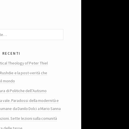
i recenti
tical Theology of Peter Thiel
Rushdie e la post-verità che
 il mondo
ura di Politiche dell’Autismo
ta vale. Paradossi della modernità e
 umane da Danilo Dolci a Mario Sanna
zioni. Sette lezioni sulla comunità
ra delle tasse