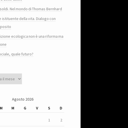
e i soldi. Nel mondo di Thomas Bernhard
e istituente della vita. Dialogo con
posito
sizione ecologica non è una riforma ma
ione
ociale, quale futuro?
Agosto 2026
M
M
G
V
S
D
1
2