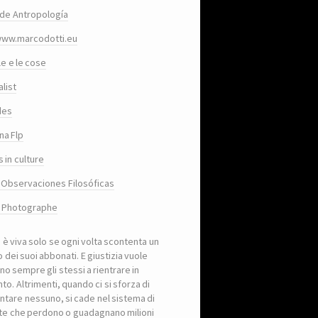
de Antropología
www.marcodotti.eu
le e le cose
list
des
na Flp
 in culture
 Observaciones Filosóficas
, Photographe
a è viva solo se ogni volta scontenta un
 dei suoi abbonati. E giustizia vuole
no sempre gli stessi a rientrare in
to. Altrimenti, quando ci si sforza di
ntare nessuno, si cade nel sistema di
iste che perdono o guadagnano milioni