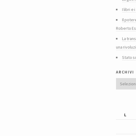
I libri 
Il poter
Roberto Es
La tran
una rivoluz
Stato s
archivi
Archivi
L