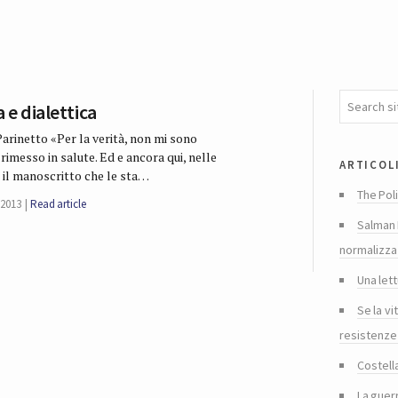
 e dialettica
Parinetto «Per la verità, non mi sono
rimesso in salute. Ed e ancora qui, nelle
articol
 il manoscritto che le sta…
The Poli
 2013
Read article
Salman 
normalizza
Una lett
Se la vi
resistenze
Costella
La guer