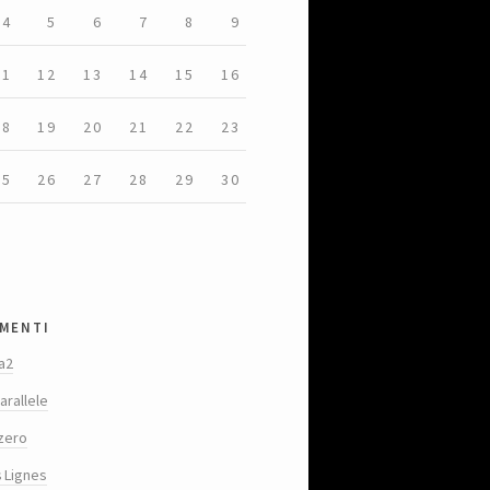
4
5
6
7
8
9
11
12
13
14
15
16
18
19
20
21
22
23
25
26
27
28
29
30
menti
a2
arallele
zero
s Lignes