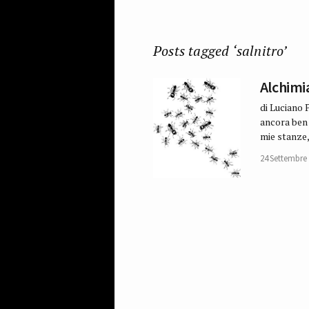
Posts tagged ‘salnitro’
Alchimia
di Luciano 
ancora ben 
mie stanze,
24 Settembre