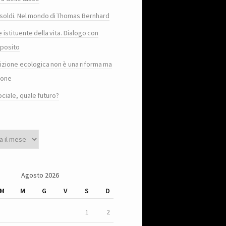
e i soldi. Nel mondo di Thomas Bernhard
e istituente della vita. Dialogo con
posito
sizione ecologica non è una riforma ma
ione
ociale, quale futuro?
Agosto 2026
M
M
G
V
S
D
1
2