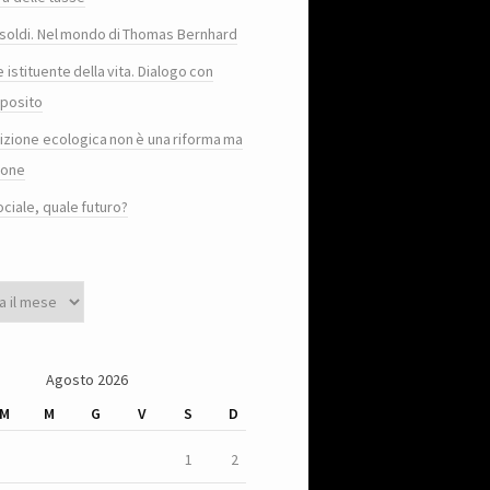
e i soldi. Nel mondo di Thomas Bernhard
e istituente della vita. Dialogo con
posito
sizione ecologica non è una riforma ma
ione
ociale, quale futuro?
Agosto 2026
M
M
G
V
S
D
1
2