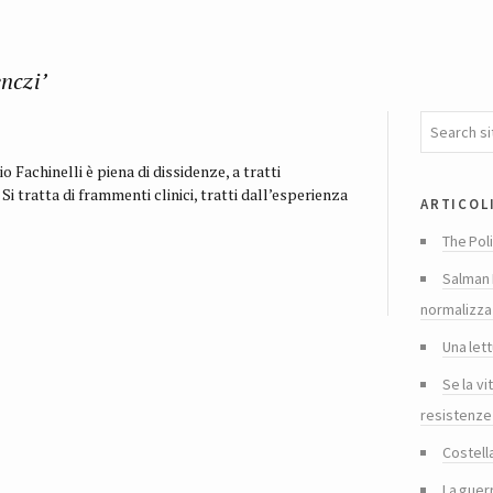
nczi’
io Fachinelli è piena di dissidenze, a tratti
Si tratta di frammenti clinici, tratti dall’esperienza
articol
The Poli
Salman 
normalizza
Una lett
Se la vi
resistenze
Costella
La guer