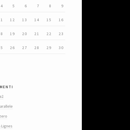
4
5
6
7
8
9
11
12
13
14
15
16
18
19
20
21
22
23
25
26
27
28
29
30
menti
a2
arallele
zero
s Lignes