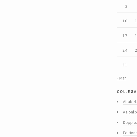
3
10
17
24
31
« Mar
collega
Alfabet
Azioni p
Doppio
Edition