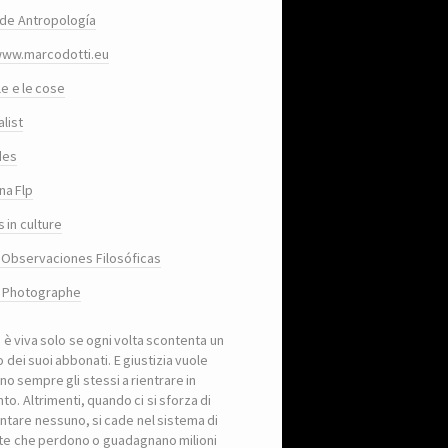
de Antropología
www.marcodotti.eu
le e le cose
list
des
na Flp
 in culture
 Observaciones Filosóficas
, Photographe
a è viva solo se ogni volta scontenta un
 dei suoi abbonati. E giustizia vuole
no sempre gli stessi a rientrare in
to. Altrimenti, quando ci si sforza di
ntare nessuno, si cade nel sistema di
iste che perdono o guadagnano milioni