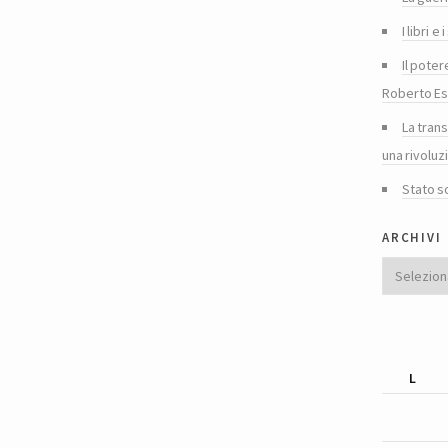
I libri 
Il poter
Roberto Es
La tran
una rivoluz
Stato s
archivi
Archivi
L