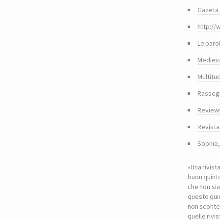
Gazeta 
http://
Le paro
Medieva
Multitu
Rasseg
Reviews
Revista
Sophie
«Una rivist
buon quinto
che non sia
questo quin
non sconte
quelle riv