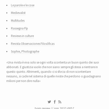
Le parole e le cose
Medievalist
Multitudes
Rassegna Flp
Reviews in culture
Revista Observaciones Filosóficas
Sophie, Photographe
«Una rivista è viva solo se ogni volta scontenta un buon quinto dei suoi
abbonati. E giustizia vuole che non siano sempre gli stessi a rientrare in
questo quinto. Altrimenti, quando ci si sforza di non scontentare
nessuno, si cade nel sistema di quelle riviste che perdono o guadagnano
milioni per non dire nulla»
tysm review // issn 2037-0857