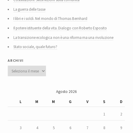
La guerra delle tasse
I libri e i soldi. Nel mondo di Thomas Bernhard
Il potere istituente della vita. Dialogo con Roberto Esposito
La transizione ecologica non è una riforma ma una rivoluzione
Stato sociale, quale futuro?
archivi
Archivi
Agosto 2026
L
M
M
G
V
S
D
1
2
3
4
5
6
7
8
9