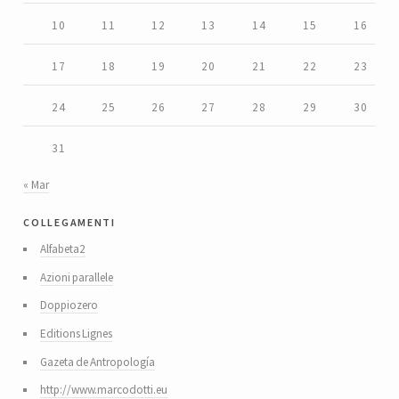
10
11
12
13
14
15
16
17
18
19
20
21
22
23
24
25
26
27
28
29
30
31
« Mar
collegamenti
Alfabeta2
Azioni parallele
Doppiozero
Editions Lignes
Gazeta de Antropología
http://www.marcodotti.eu