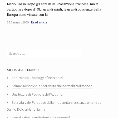
Mario Cassa Dopo gli anni della Rivoluzione francese, ma in
particolare dopo il ’48, i grandi spiriti, le grandi coscienze della
Europa sono vissute con la…
15 Gennaio 2009
Read article
articoli recenti
The Political Theology of Peter Thiel
Salman Rushdie e la post-verità che normalizza il mondo
Una lettura di Politiche dell’Autismo
Se la vita vale. Paradossi della modernità e resistenze umane da
Danilo Dolci a Mario Sanna
Costellazioni. Sette lezioni sulla comunità