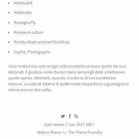
Medievalist
Multitudes
Rassegna Flp
Reviews in culture
Revista Observaciones Filosóficas
Sophie, Photographe
«Una rivista è viva solo se ogni volta scontenta un buon quinto dei suoi
abbonati. E giustizia vuole che non siano sempre gli stessi a rientrare in
questo quinto. Altrimenti, quando ci si sforza di non scontentare
nessuno, si cade nel sistema di quelle riviste che perdono o guadagnano
milioni per non dire nulla»
tysm review // issn 2037-0857
Watson theme
by
The Theme Foundry