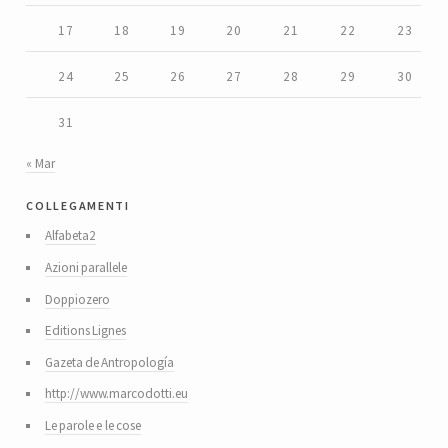
17
18
19
20
21
22
23
24
25
26
27
28
29
30
31
« Mar
collegamenti
Alfabeta2
Azioni parallele
Doppiozero
Editions Lignes
Gazeta de Antropología
http://www.marcodotti.eu
Le parole e le cose