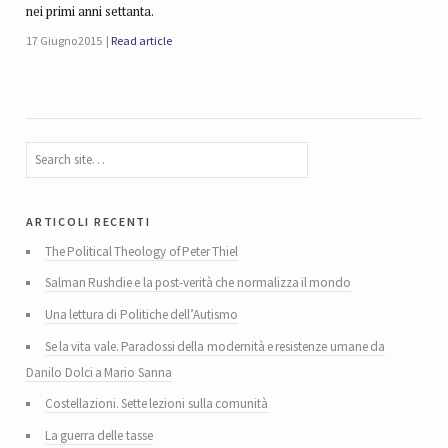
nei primi anni settanta.
17 Giugno 2015
Read article
articoli recenti
The Political Theology of Peter Thiel
Salman Rushdie e la post-verità che normalizza il mondo
Una lettura di Politiche dell’Autismo
Se la vita vale. Paradossi della modernità e resistenze umane da
Danilo Dolci a Mario Sanna
Costellazioni. Sette lezioni sulla comunità
La guerra delle tasse