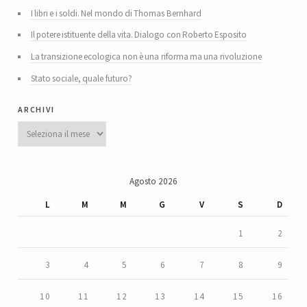
I libri e i soldi. Nel mondo di Thomas Bernhard
Il potere istituente della vita. Dialogo con Roberto Esposito
La transizione ecologica non è una riforma ma una rivoluzione
Stato sociale, quale futuro?
archivi
Archivi
Agosto 2026
L
M
M
G
V
S
D
1
2
3
4
5
6
7
8
9
10
11
12
13
14
15
16