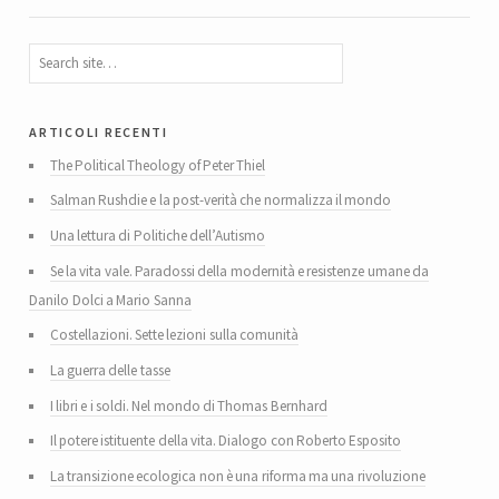
articoli recenti
The Political Theology of Peter Thiel
Salman Rushdie e la post-verità che normalizza il mondo
Una lettura di Politiche dell’Autismo
Se la vita vale. Paradossi della modernità e resistenze umane da
Danilo Dolci a Mario Sanna
Costellazioni. Sette lezioni sulla comunità
La guerra delle tasse
I libri e i soldi. Nel mondo di Thomas Bernhard
Il potere istituente della vita. Dialogo con Roberto Esposito
La transizione ecologica non è una riforma ma una rivoluzione