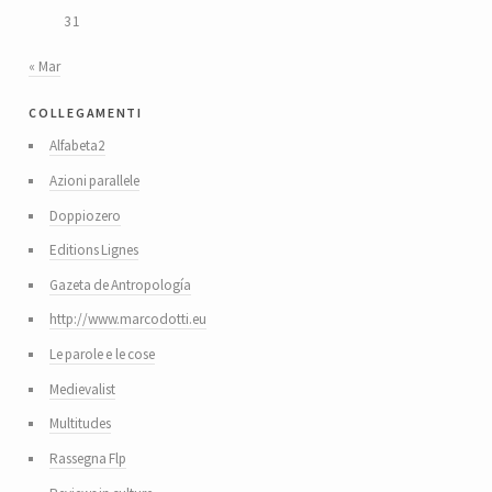
31
« Mar
collegamenti
Alfabeta2
Azioni parallele
Doppiozero
Editions Lignes
Gazeta de Antropología
http://www.marcodotti.eu
Le parole e le cose
Medievalist
Multitudes
Rassegna Flp