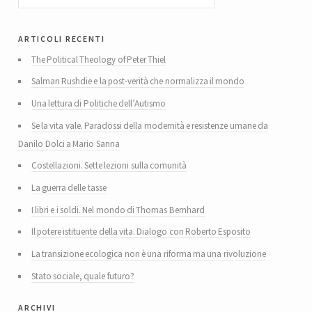
articoli recenti
The Political Theology of Peter Thiel
Salman Rushdie e la post-verità che normalizza il mondo
Una lettura di Politiche dell’Autismo
Se la vita vale. Paradossi della modernità e resistenze umane da
Danilo Dolci a Mario Sanna
Costellazioni. Sette lezioni sulla comunità
La guerra delle tasse
I libri e i soldi. Nel mondo di Thomas Bernhard
Il potere istituente della vita. Dialogo con Roberto Esposito
La transizione ecologica non è una riforma ma una rivoluzione
Stato sociale, quale futuro?
archivi