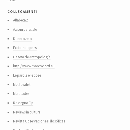
collegamenti
Alfabeta2
Azioni parallele
Doppiozero
Editions Lignes
Gazeta de Antropología
http://www.marcodotti.eu
Le parole e le cose
Medievalist
Multitudes
Rassegna Flp
Reviews in culture
Revista Observaciones Filosóficas