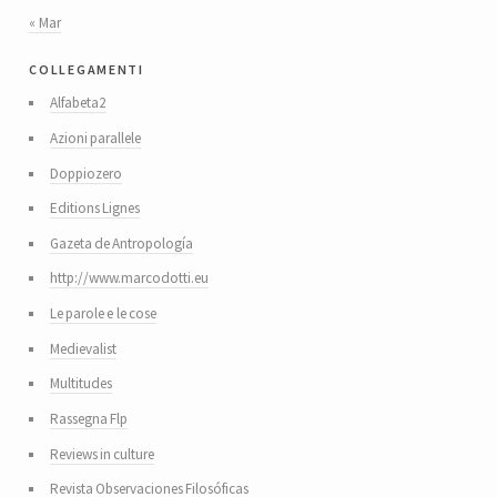
« Mar
collegamenti
Alfabeta2
Azioni parallele
Doppiozero
Editions Lignes
Gazeta de Antropología
http://www.marcodotti.eu
Le parole e le cose
Medievalist
Multitudes
Rassegna Flp
Reviews in culture
Revista Observaciones Filosóficas