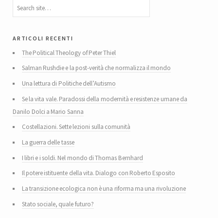
articoli recenti
The Political Theology of Peter Thiel
Salman Rushdie e la post-verità che normalizza il mondo
Una lettura di Politiche dell’Autismo
Se la vita vale. Paradossi della modernità e resistenze umane da
Danilo Dolci a Mario Sanna
Costellazioni. Sette lezioni sulla comunità
La guerra delle tasse
I libri e i soldi. Nel mondo di Thomas Bernhard
Il potere istituente della vita. Dialogo con Roberto Esposito
La transizione ecologica non è una riforma ma una rivoluzione
Stato sociale, quale futuro?